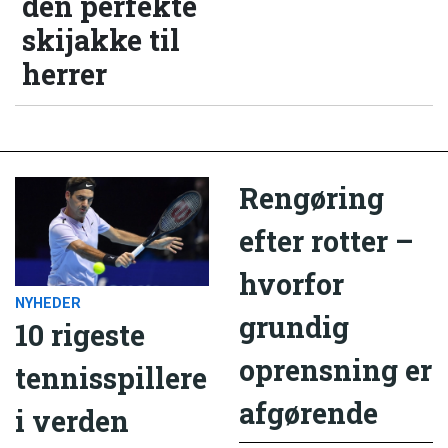
den perfekte
skijakke til
herrer
Rengøring
efter rotter –
hvorfor
NYHEDER
grundig
10 rigeste
oprensning er
tennisspillere
afgørende
i verden