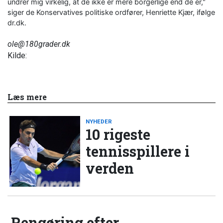
undrer mig virkelig, at de ikke er mere borgerlige end de er,"
siger de Konservatives politiske ordfører, Henriette Kjær, ifølge
dr.dk.
ole@180grader.dk
Kilde:
Læs mere
NYHEDER
10 rigeste
tennisspillere i
verden
Rengøring efter