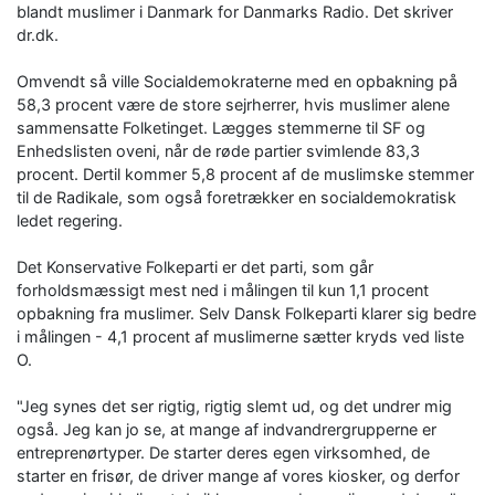
blandt muslimer i Danmark for Danmarks Radio. Det skriver
dr.dk.
Omvendt så ville Socialdemokraterne med en opbakning på
58,3 procent være de store sejrherrer, hvis muslimer alene
sammensatte Folketinget. Lægges stemmerne til SF og
Enhedslisten oveni, når de røde partier svimlende 83,3
procent. Dertil kommer 5,8 procent af de muslimske stemmer
til de Radikale, som også foretrækker en socialdemokratisk
ledet regering.
Det Konservative Folkeparti er det parti, som går
forholdsmæssigt mest ned i målingen til kun 1,1 procent
opbakning fra muslimer. Selv Dansk Folkeparti klarer sig bedre
i målingen - 4,1 procent af muslimerne sætter kryds ved liste
O.
"Jeg synes det ser rigtig, rigtig slemt ud, og det undrer mig
også. Jeg kan jo se, at mange af indvandrergrupperne er
entreprenørtyper. De starter deres egen virksomhed, de
starter en frisør, de driver mange af vores kiosker, og derfor