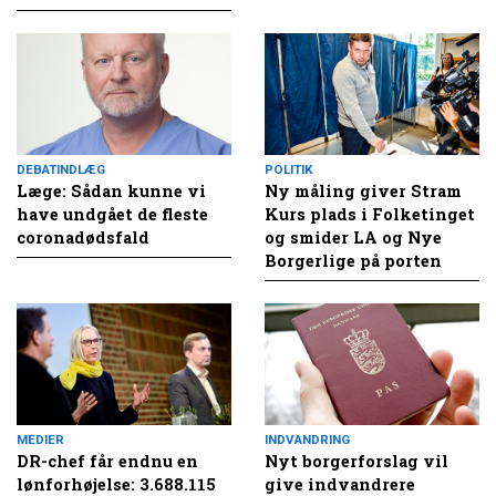
DEBATINDLÆG
POLITIK
Læge: Sådan kunne vi
Ny måling giver Stram
have undgået de fleste
Kurs plads i Folketinget
coronadødsfald
og smider LA og Nye
Borgerlige på porten
MEDIER
INDVANDRING
DR-chef får endnu en
Nyt borgerforslag vil
lønforhøjelse: 3.688.115
give indvandrere