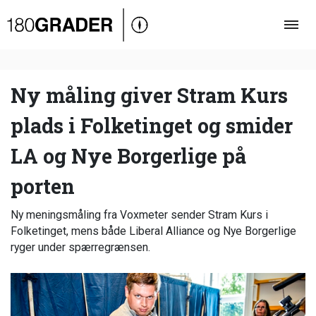
Oversigt
Indland
Udland
Ny måling giver Stram Kurs
Debat
plads i Folketinget og smider
Video
LA og Nye Borgerlige på
Podcast
porten
Ny meningsmåling fra Voxmeter sender Stram Kurs i
Folketinget, mens både Liberal Alliance og Nye Borgerlige
ryger under spærregrænsen.