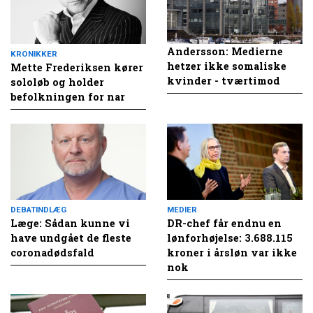
Andersson: Medierne
KRONIKKER
hetzer ikke somaliske
Mette Frederiksen kører
kvinder - tværtimod
sololøb og holder
befolkningen for nar
DEBATINDLÆG
MEDIER
Læge: Sådan kunne vi
DR-chef får endnu en
have undgået de fleste
lønforhøjelse: 3.688.115
coronadødsfald
kroner i årsløn var ikke
nok