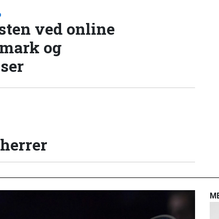
D
sten ved online
nmark og
lser
 herrer
M