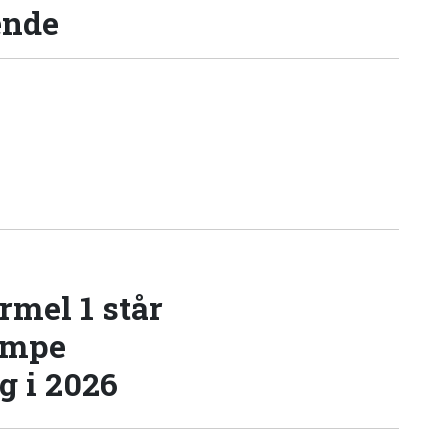
ende
rmel 1 står
æmpe
 i 2026