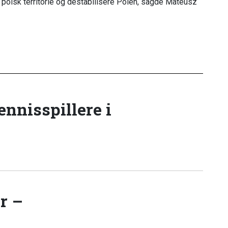
polsk territorie og destabilisere Polen, sagde Mateusz
tennisspillere i
r –