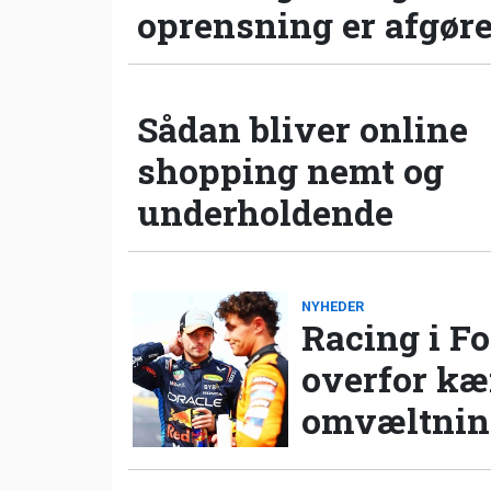
oprensning er afgør
Sådan bliver online
shopping nemt og
underholdende
NYHEDER
Racing i Fo
overfor k
omvæltning