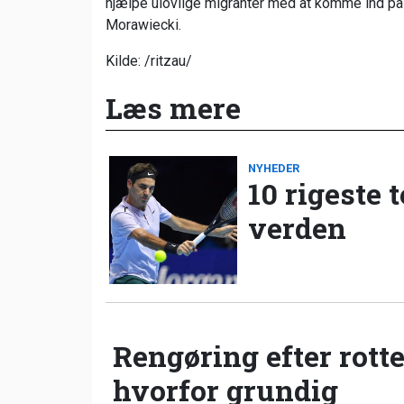
hjælpe ulovlige migranter med at komme ind på 
Morawiecki.
Kilde: /ritzau/
Læs mere
NYHEDER
10 rigeste 
verden
Rengøring efter rotte
hvorfor grundig