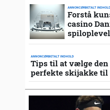
ANNONCØRBETALT INDHOL
Forstå kun
casino Da
spilopleve
ANNONCØRBETALT INDHOLD
Tips til at vælge den
perfekte skijakke til