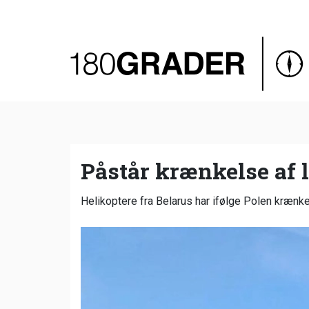
Oversigt
Indland
Udland
Debat
Video
Påstår krænkelse af 
Podcast
Helikoptere fra Belarus har ifølge Polen krænke