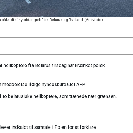
såkaldte "hybridangreb" fra Belarus og Rusland. (Arkivfoto).
 at helikoptere fra Belarus tirsdag har krænket polsk
en meddelelse ifølge nyhedsbureauet AFP.
af to belarusiske helikoptere, som trænede nær grænsen,
vet indkaldt til samtale i Polen for at forklare