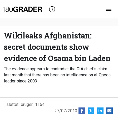
Oversigt
Indland
Udland
Wikileaks Afghanistan:
Debat
secret documents show
Video
evidence of Osama bin Laden
Podcast
The evidence appears to contradict the CIA chief’s claim
last month that there has been no intelligence on al-Qaeda
leader since 2003
_slettet_bruger_1164
27/07/2010