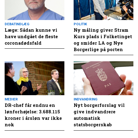
DEBATINDLÆG
POLITIK
Læge: Sådan kunne vi
Ny måling giver Stram
have undgået de fleste
Kurs plads i Folketinget
coronadødsfald
og smider LA og Nye
Borgerlige på porten
MEDIER
INDVANDRING
DR-chef får endnu en
Nyt borgerforslag vil
lønforhøjelse: 3.688.115
give indvandrere
kroner i årsløn var ikke
automatisk
nok
statsborgerskab