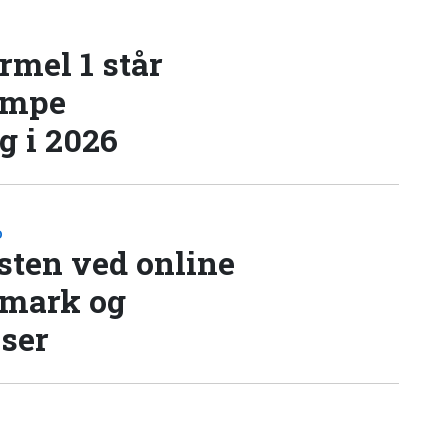
rmel 1 står
æmpe
 i 2026
D
sten ved online
nmark og
lser