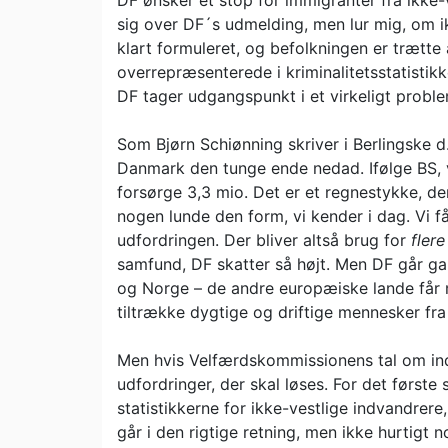
DF ønsker et stop for immigranter fra ikke-v
sig over DF´s udmelding, men lur mig, om i
klart formuleret, og befolkningen er trætte
overrepræsenterede i kriminalitetsstatistik
DF tager udgangspunkt i et virkeligt proble
Som Bjørn Schiønning skriver i Berlingske d
Danmark den tunge ende nedad. Ifølge BS, v
forsørge 3,3 mio. Det er et regnestykke, der
nogen lunde den form, vi kender i dag. Vi f
udfordringen. Der bliver altså brug for
fler
samfund, DF skatter så højt. Men DF går galt 
og Norge – de andre europæiske lande får m
tiltrække dygtige og driftige mennesker fra 
Men hvis Velfærdskommissionens tal om indva
udfordringer, der skal løses. For det første s
statistikkerne for ikke-vestlige indvandrere,
går i den rigtige retning, men ikke hurtigt 