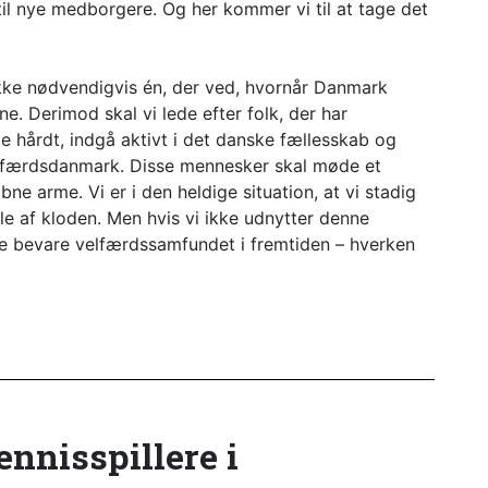
v til nye medborgere. Og her kommer vi til at tage det
ikke nødvendigvis én, der ved, hvornår Danmark
e. Derimod skal vi lede efter folk, der har
de hårdt, indgå aktivt i det danske fællesskab og
 Velfærdsdanmark. Disse mennesker skal møde et
åbne arme. Vi er i den heldige situation, at vi stadig
le af kloden. Men hvis vi ikke udnytter denne
ne bevare velfærdssamfundet i fremtiden – hverken
tennisspillere i