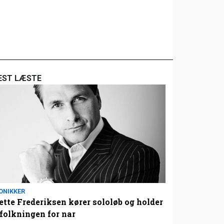
EST LÆSTE
ONIKKER
tte Frederiksen kører sololøb og holder
folkningen for nar