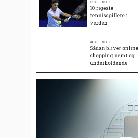
15 UGER SIDEN
10 rigeste
tennisspillere i
verden
40 UGER SIDEN
Sådan bliver onlin
shopping nemt og
underholdende