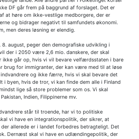
estlige lande. Alle andre partier i Folketinget korser
kke DF går frem på baggrund af forslaget. Det er
 af at høre om ikke-vestlige medborgere, der er
kerne og bidrager negativt til samfundets økonomi.
m, men deres løsning er elendig.
. 8. august, peger den demografiske udvikling i
il der i 2050 være 2,6 mio. danskere, der skal
 ikke går op, hvis vi vil bevare velfærdsstaten i bare
år brug for immigranter, der kan være med til at løse
e
indvandrere og ikke
færre
, hvis vi skal bevare det
i byen, hvis de tror, vi kan finde dem alle i Finland
indst lige så store problemer som os. Vi skal
Pakistan, Indien, Filippinerne mv.
ndrere står til troende, har vi to politiske
kal vi have en integrationspolitik, der sikrer, at
 der allerede er i landet forbedres betragteligt. Det
nok. Dernæst skal vi have en udlændingepolitik, der