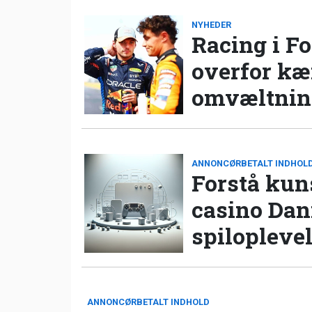
NYHEDER
Racing i Fo
overfor k
omvæltning
ANNONCØRBETALT INDHOL
Forstå kun
casino Da
spilopleve
ANNONCØRBETALT INDHOLD