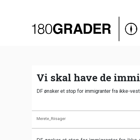
Oversigt
Indland
Udland
Debat
Video
Vi skal have de immig
Podcast
DF ønsker et stop for immigranter fra ikke-vest
Merete_Riisager