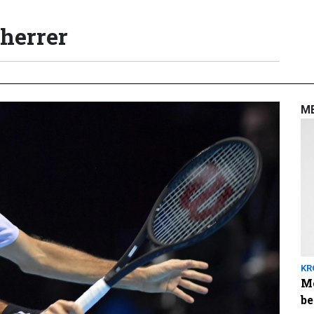
 herrer
M
KR
Me
be