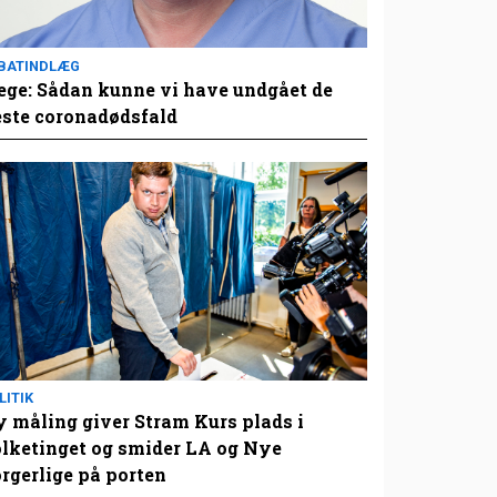
BATINDLÆG
ge: Sådan kunne vi have undgået de
este coronadødsfald
LITIK
 måling giver Stram Kurs plads i
lketinget og smider LA og Nye
rgerlige på porten