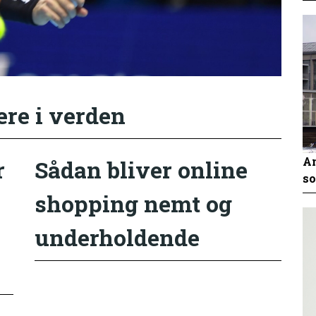
ere i verden
An
r
Sådan bliver online
so
shopping nemt og
underholdende