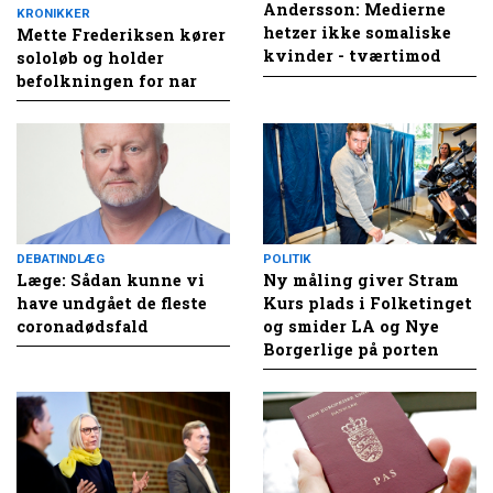
Andersson: Medierne
KRONIKKER
hetzer ikke somaliske
Mette Frederiksen kører
kvinder - tværtimod
sololøb og holder
befolkningen for nar
DEBATINDLÆG
POLITIK
Læge: Sådan kunne vi
Ny måling giver Stram
have undgået de fleste
Kurs plads i Folketinget
coronadødsfald
og smider LA og Nye
Borgerlige på porten