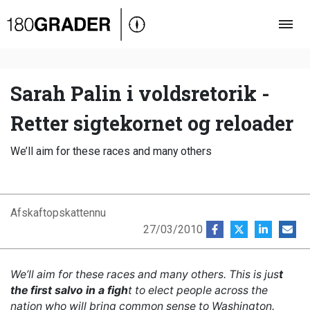
Oversigt
Indland
Udland
Sarah Palin i voldsretorik -
Debat
Retter sigtekornet og reloader
Video
We’ll aim for these races and many others
Podcast
Afskaftopskattennu
27/03/2010
We’ll aim for these races and many others. This is jus
t
the first salvo in a figh
t to elect people across the
nation who will bring common sense to Washington.