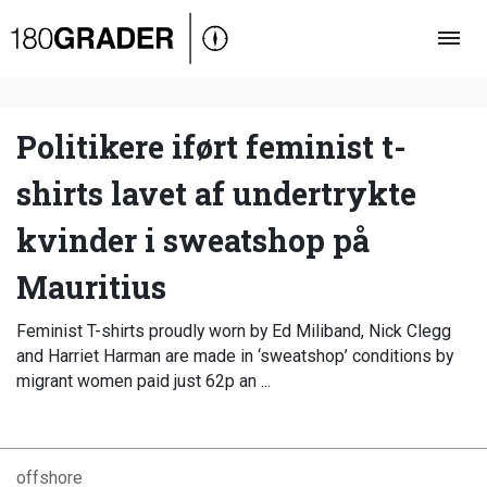
Oversigt
Indland
Udland
Politikere iført feminist t-
Debat
shirts lavet af undertrykte
Video
kvinder i sweatshop på
Podcast
Mauritius
Feminist T-shirts proudly worn by Ed Miliband, Nick Clegg
and Harriet Harman are made in ‘sweatshop’ conditions by
migrant women paid just 62p an ...
offshore