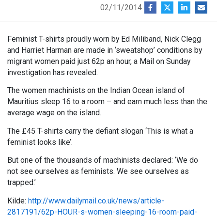
02/11/2014
Feminist T-shirts proudly worn by Ed Miliband, Nick Clegg
and Harriet Harman are made in ‘sweatshop’ conditions by
migrant women paid just 62p an hour, a Mail on Sunday
investigation has revealed.
The women machinists on the Indian Ocean island of
Mauritius sleep 16 to a room – and earn much less than the
average wage on the island.
The £45 T-shirts carry the defiant slogan ‘This is what a
feminist looks like’.
But one of the thousands of machinists declared: ‘We do
not see ourselves as feminists. We see ourselves as
trapped.’
Kilde:
http://www.dailymail.co.uk/news/article-
2817191/62p-HOUR-s-women-sleeping-16-room-paid-