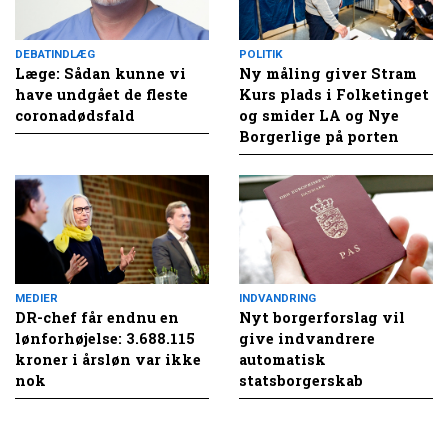
DEBATINDLÆG
POLITIK
Læge: Sådan kunne vi
Ny måling giver Stram
have undgået de fleste
Kurs plads i Folketinget
coronadødsfald
og smider LA og Nye
Borgerlige på porten
MEDIER
INDVANDRING
DR-chef får endnu en
Nyt borgerforslag vil
lønforhøjelse: 3.688.115
give indvandrere
kroner i årsløn var ikke
automatisk
nok
statsborgerskab