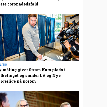
este coronadødsfald
LITIK
 måling giver Stram Kurs plads i
lketinget og smider LA og Nye
rgerlige på porten