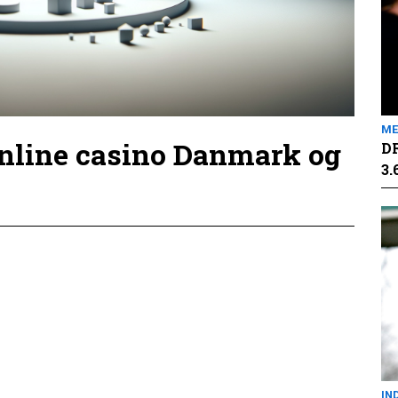
ME
online casino Danmark og
DR
3.
IN