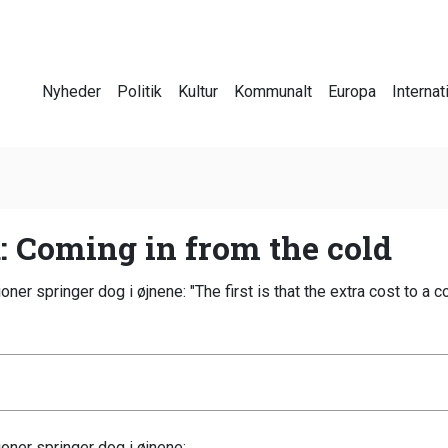
Nyheder
Politik
Kultur
Kommunalt
Europa
Internat
: Coming in from the cold
ner springer dog i øjnene: "The first is that the extra cost to a co
ioner springer dog i øjnene: