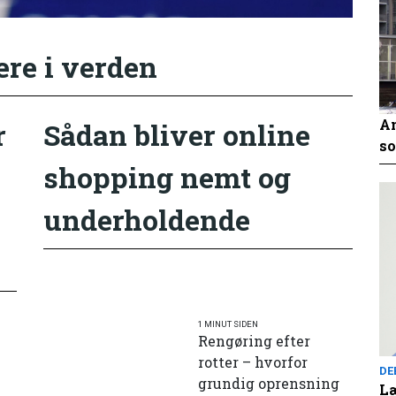
ere i verden
An
r
Sådan bliver online
so
shopping nemt og
underholdende
1 MINUT SIDEN
Rengøring efter
rotter – hvorfor
DE
grundig oprensning
Læ