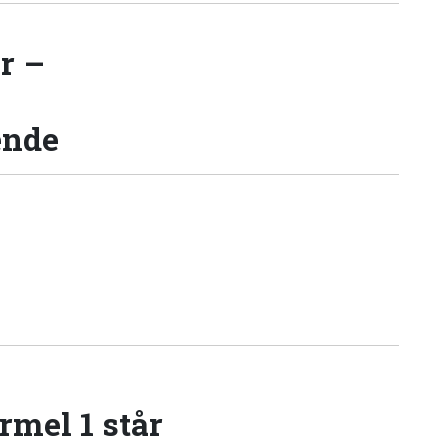
r –
ende
rmel 1 står