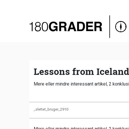
Oversigt
Indland
Udland
Debat
Video
Lessons from Iceland
Podcast
Mere eller mindre interessant artikel, 2 konklusio
_slettet_bruger_2910
Mere eller mindre interessant artikel, 2 konklus