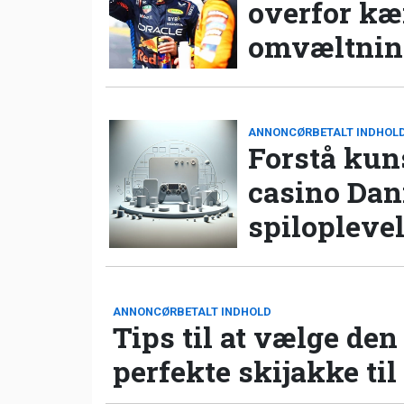
overfor k
omvæltning
ANNONCØRBETALT INDHOL
Forstå kun
casino Da
spilopleve
ANNONCØRBETALT INDHOLD
Tips til at vælge den
perfekte skijakke til