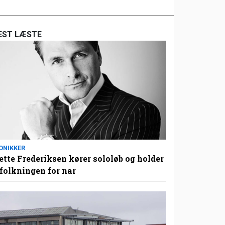
EST LÆSTE
ONIKKER
tte Frederiksen kører sololøb og holder
folkningen for nar