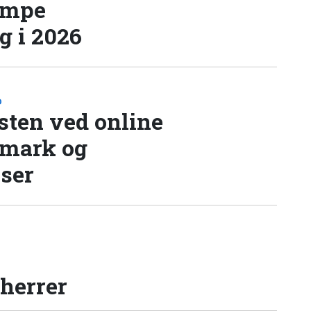
æmpe
 i 2026
D
sten ved online
nmark og
lser
 herrer