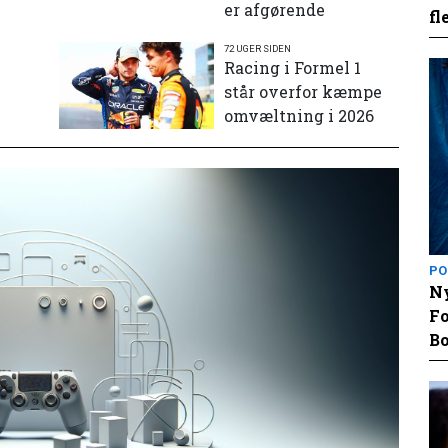
er afgørende
fl
72 UGER SIDEN
e
Racing i Formel 1
står overfor kæmpe
omvæltning i 2026
PO
Ny
Fo
Bo