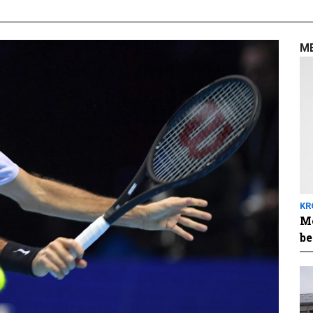
M
KR
Me
be