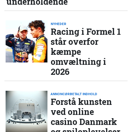
underholdende
NYHEDER
Racing i Formel 1
står overfor
kæmpe
omvæltning i
2026
ANNONCØRBETALT INDHOLD
Forstå kunsten
ved online
casino Danmark
og spiloplevelser