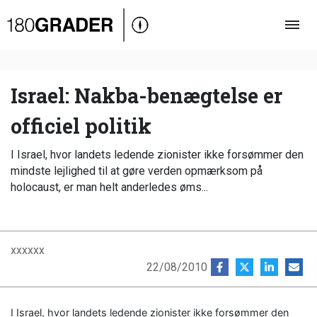
Oversigt
Indland
Udland
Israel: Nakba-benægtelse er
Debat
officiel politik
Video
I Israel, hvor landets ledende zionister ikke forsømmer den
Podcast
mindste lejlighed til at gøre verden opmærksom på
holocaust, er man helt anderledes øms...
xxxxxx
22/08/2010
I Israel, hvor landets ledende zionister ikke forsømmer den