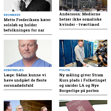
Andersson: Medierne
KRONIKKER
hetzer ikke somaliske
Mette Frederiksen kører
kvinder - tværtimod
sololøb og holder
befolkningen for nar
DEBATINDLÆG
POLITIK
Læge: Sådan kunne vi
Ny måling giver Stram
have undgået de fleste
Kurs plads i Folketinget
coronadødsfald
og smider LA og Nye
Borgerlige på porten