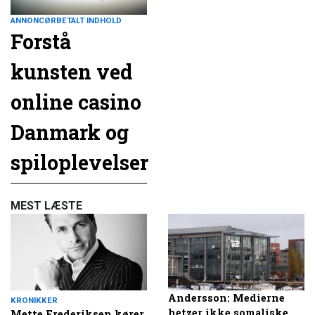
ANNONCØRBETALT INDHOLD
Forstå
kunsten ved
online casino
Danmark og
spiloplevelser
MEST LÆSTE
Andersson: Medierne
KRONIKKER
hetzer ikke somaliske
Mette Frederiksen kører