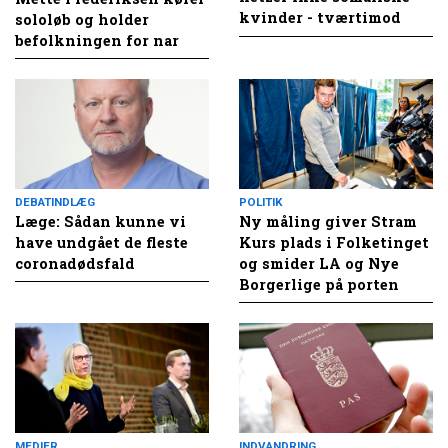
kvinder - tværtimod
sololøb og holder
befolkningen for nar
DEBATINDLÆG
POLITIK
Læge: Sådan kunne vi
Ny måling giver Stram
have undgået de fleste
Kurs plads i Folketinget
coronadødsfald
og smider LA og Nye
Borgerlige på porten
MEDIER
INDVANDRING