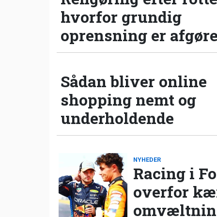
hvorfor grundig
oprensning er afgør
Sådan bliver online
shopping nemt og
underholdende
NYHEDER
Racing i Fo
overfor k
omvæltning