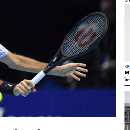
M
KR
Me
be