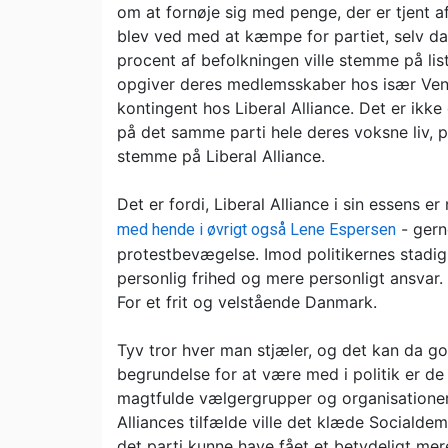
om at fornøje sig med penge, der er tjent a
blev ved med at kæmpe for partiet, selv da
procent af befolkningen ville stemme på list
opgiver deres medlemsskaber hos især Vens
kontingent hos Liberal Alliance. Det er ikk
på det samme parti hele deres voksne liv, p
stemme på Liberal Alliance.
Det er fordi, Liberal Alliance i sin essens 
- gerne
med hende i øvrigt også Lene Espersen
protestbevægelse. Imod politikernes stadig
personlig frihed og mere personligt ansvar
For et frit og velstående Danmark.
Tyv tror hver man stjæler, og det kan da g
begrundelse for at være med i politik er de 
magtfulde vælgergrupper og organisationer
Alliances tilfælde ville det klæde Sociald
det parti kunne have fået et betydeligt me