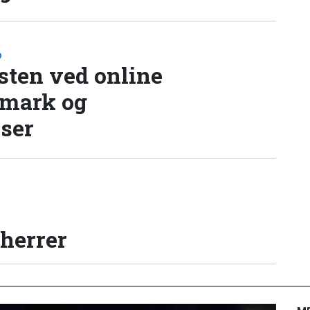
D
sten ved online
nmark og
lser
 herrer