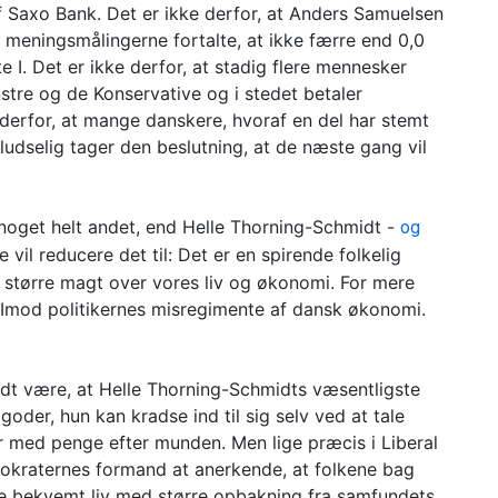
f Saxo Bank. Det er ikke derfor, at Anders Samuelsen
 meningsmålingerne fortalte, at ikke færre end 0,0
e I. Det er ikke derfor, at stadig flere mennesker
tre og de Konservative og i stedet betaler
e derfor, at mange danskere, hvoraf en del har stemt
ludselig tager den beslutning, at de næste gang vil
er noget helt andet, end Helle Thorning-Schmidt -
og
 vil reducere det til: Det er en spirende folkelig
 større magt over vores liv og økonomi. For mere
. Imod politikernes misregimente af dansk økonomi.
odt være, at Helle Thorning-Schmidts væsentligste
goder, hun kan kradse ind til sig selv ved at tale
 med penge efter munden. Men lige præcis i Liberal
emokraternes formand at anerkende, at folkene bag
re bekvemt liv med større opbakning fra samfundets