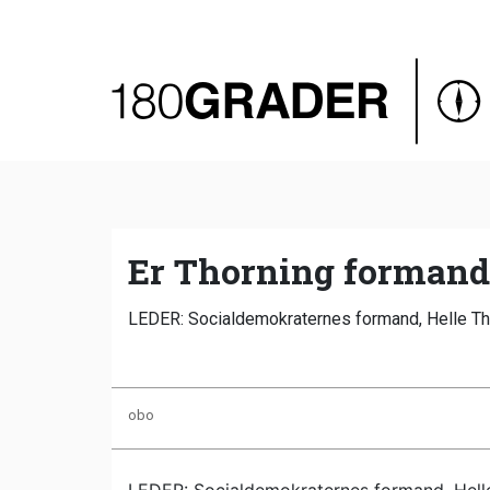
Oversigt
Indland
Udland
Debat
Video
Er Thorning formand 
Podcast
LEDER: Socialdemokraternes formand, Helle Thor
obo