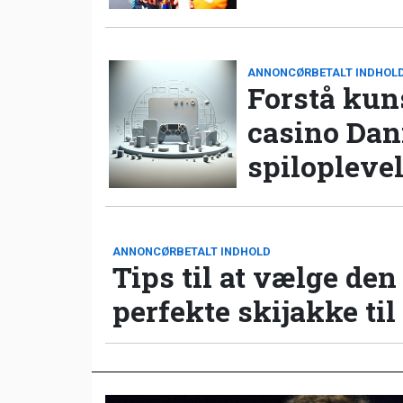
ANNONCØRBETALT INDHOL
Forstå kun
casino Da
spilopleve
ANNONCØRBETALT INDHOLD
Tips til at vælge den
perfekte skijakke til