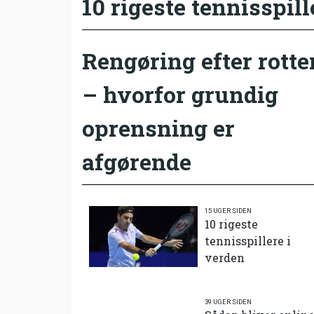
10 rigeste tennisspill
Rengøring efter rotte
– hvorfor grundig
oprensning er
afgørende
15 UGER SIDEN
10 rigeste
tennisspillere i
verden
39 UGER SIDEN