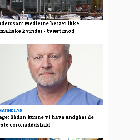
dersson: Medierne hetzer ikke
maliske kvinder - tværtimod
BATINDLÆG
ge: Sådan kunne vi have undgået de
este coronadødsfald