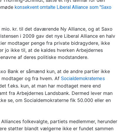
 Thorning-Schmidt, satte et nyt lavmål for den
ssemøde
konsekvent omtalte Liberal Alliance som "Saxo
mio. kr. til det daværende Ny Alliance, og at Saxo
istensen i 2009 gav det nye Liberal Alliance en halv
rtier modtager penge fra private bidragydere, ikke
r jo ikke til, at de kaldes hverken Arbejdernes
genavne af deres politiske modstandere.
 Saxo Bank er såmænd kun, at de andre partier ikke
de modtager og fra hvem. Af
Socialdemokraternes
et f.eks. kun, at man har modtaget mere end
 samt fra Arbejdernes Landsbank. Dermed lever man
ke se, om Socialdemokraterne fik 50.000 eller en
l Alliances folkevalgte, partiets medlemmer, herunder
flere støtter blandt vælgerne ikke er fundet sammen