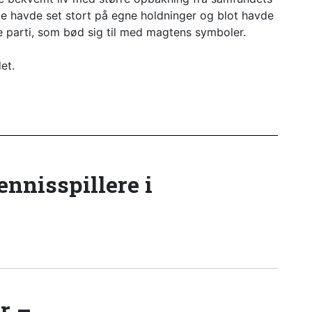
e havde set stort på egne holdninger og blot havde
e parti, som bød sig til med magtens symboler.
et.
tennisspillere i
r –