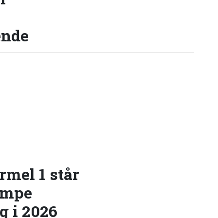
ende
rmel 1 står
æmpe
 i 2026