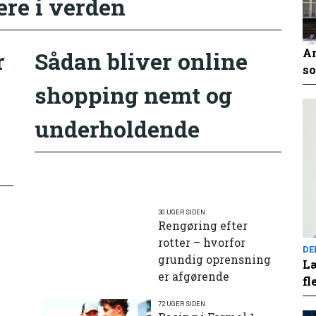
ere i verden
An
r
Sådan bliver online
so
shopping nemt og
underholdende
30 UGER SIDEN
Rengøring efter
rotter – hvorfor
DE
grundig oprensning
Læ
er afgørende
fl
72 UGER SIDEN