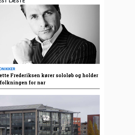
EST LÆSTE
ONIKKER
tte Frederiksen kører sololøb og holder
folkningen for nar