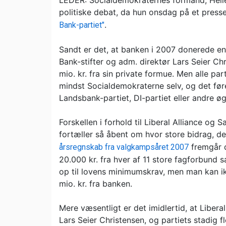
LEDER: Socialdemokraternes formand, Helle
politiske debat, da hun onsdag på et pre
.
Bank-partiet"
Sandt er det, at banken i 2007 donerede en 
Bank-stifter og adm. direktør Lars Seier Chr
mio. kr. fra sin private formue. Men alle pa
mindst Socialdemokraterne selv, og det føre
Landsbank-partiet, DI-partiet eller andre ø
Forskellen i forhold til Liberal Alliance og
fortæller så åbent om hvor store bidrag, 
fremgår d
årsregnskab fra valgkampsåret 2007
20.000 kr. fra hver af 11 store fagforbund
op til lovens minimumskrav, men man kan ik
mio. kr. fra banken.
Mere væsentligt er det imidlertid, at Libera
Lars Seier Christensen, og partiets stadig 