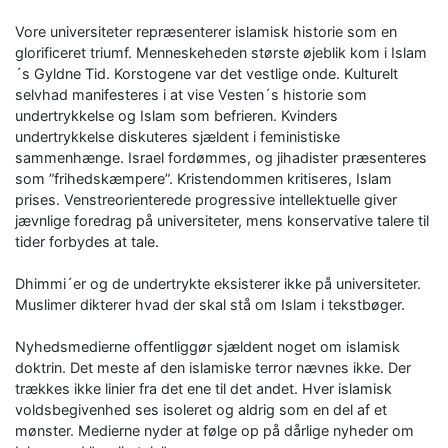
Vore universiteter repræsenterer islamisk historie som en
glorificeret triumf. Menneskeheden største øjeblik kom i Islam
´s Gyldne Tid. Korstogene var det vestlige onde. Kulturelt
selvhad manifesteres i at vise Vesten´s historie som
undertrykkelse og Islam som befrieren. Kvinders
undertrykkelse diskuteres sjældent i feministiske
sammenhænge. Israel fordømmes, og jihadister præsenteres
som ”frihedskæmpere”. Kristendommen kritiseres, Islam
prises. Venstreorienterede progressive intellektuelle giver
jævnlige foredrag på universiteter, mens konservative talere til
tider forbydes at tale.
Dhimmi´er og de undertrykte eksisterer ikke på universiteter.
Muslimer dikterer hvad der skal stå om Islam i tekstbøger.
Nyhedsmedierne offentliggør sjældent noget om islamisk
doktrin. Det meste af den islamiske terror nævnes ikke. Der
trækkes ikke linier fra det ene til det andet. Hver islamisk
voldsbegivenhed ses isoleret og aldrig som en del af et
mønster. Medierne nyder at følge op på dårlige nyheder om