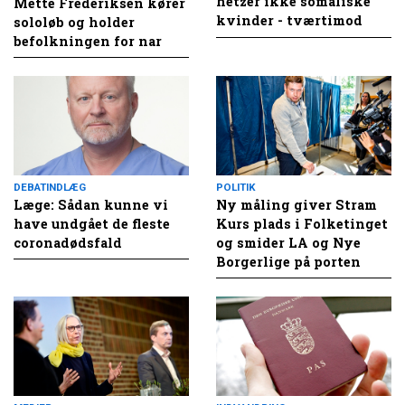
hetzer ikke somaliske
Mette Frederiksen kører
kvinder - tværtimod
sololøb og holder
befolkningen for nar
DEBATINDLÆG
POLITIK
Læge: Sådan kunne vi
Ny måling giver Stram
have undgået de fleste
Kurs plads i Folketinget
coronadødsfald
og smider LA og Nye
Borgerlige på porten