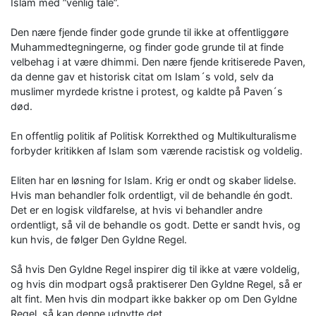
Islam med ”venlig tale”.
Den nære fjende finder gode grunde til ikke at offentliggøre
Muhammedtegningerne, og finder gode grunde til at finde
velbehag i at være dhimmi. Den nære fjende kritiserede Paven,
da denne gav et historisk citat om Islam´s vold, selv da
muslimer myrdede kristne i protest, og kaldte på Paven´s
død.
En offentlig politik af Politisk Korrekthed og Multikulturalisme
forbyder kritikken af Islam som værende racistisk og voldelig.
Eliten har en løsning for Islam. Krig er ondt og skaber lidelse.
Hvis man behandler folk ordentligt, vil de behandle én godt.
Det er en logisk vildfarelse, at hvis vi behandler andre
ordentligt, så vil de behandle os godt. Dette er sandt hvis, og
kun hvis, de følger Den Gyldne Regel.
Så hvis Den Gyldne Regel inspirer dig til ikke at være voldelig,
og hvis din modpart også praktiserer Den Gyldne Regel, så er
alt fint. Men hvis din modpart ikke bakker op om Den Gyldne
Regel, så kan denne udnytte det.