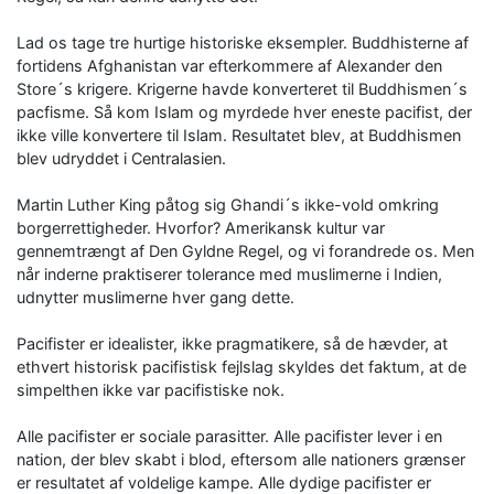
Lad os tage tre hurtige historiske eksempler. Buddhisterne af
fortidens Afghanistan var efterkommere af Alexander den
Store´s krigere. Krigerne havde konverteret til Buddhismen´s
pacfisme. Så kom Islam og myrdede hver eneste pacifist, der
ikke ville konvertere til Islam. Resultatet blev, at Buddhismen
blev udryddet i Centralasien.
Martin Luther King påtog sig Ghandi´s ikke-vold omkring
borgerrettigheder. Hvorfor? Amerikansk kultur var
gennemtrængt af Den Gyldne Regel, og vi forandrede os. Men
når inderne praktiserer tolerance med muslimerne i Indien,
udnytter muslimerne hver gang dette.
Pacifister er idealister, ikke pragmatikere, så de hævder, at
ethvert historisk pacifistisk fejlslag skyldes det faktum, at de
simpelthen ikke var pacifistiske nok.
Alle pacifister er sociale parasitter. Alle pacifister lever i en
nation, der blev skabt i blod, eftersom alle nationers grænser
er resultatet af voldelige kampe. Alle dydige pacifister er