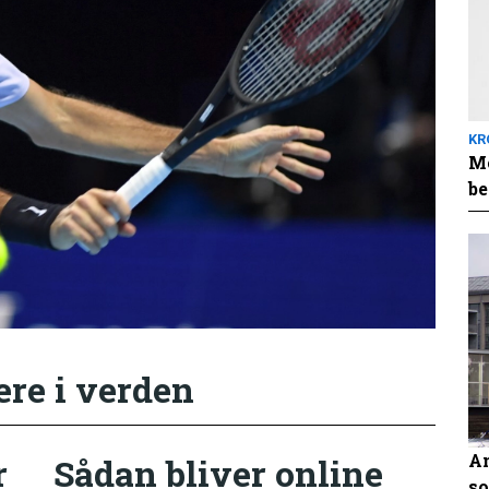
KR
Me
be
ere i verden
An
r
Sådan bliver online
so