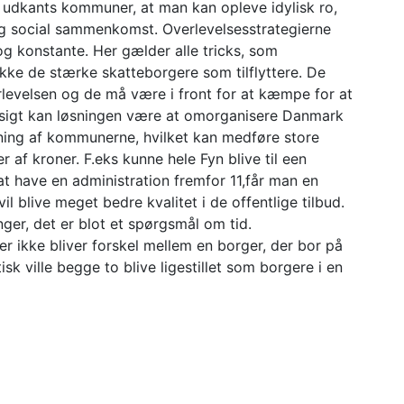
se udkants kommuner, at man kan opleve idylisk ro,
og social sammenkomst. Overlevelsesstrategierne
og konstante. Her gælder alle tricks, som
ække de stærke skatteborgere som tilflyttere. De
erlevelsen og de må være i front for at kæmpe for at
 sigt kan løsningen være at omorganisere Danmark
ng af kommunerne, hvilket kan medføre store
r af kroner. F.eks kunne hele Fyn blive til een
 have en administration fremfor 11,får man en
l blive meget bedre kvalitet i de offentlige tilbud.
er, det er blot et spørgsmål om tid.
r ikke bliver forskel mellem en borger, der bor på
sk ville begge to blive ligestillet som borgere i en