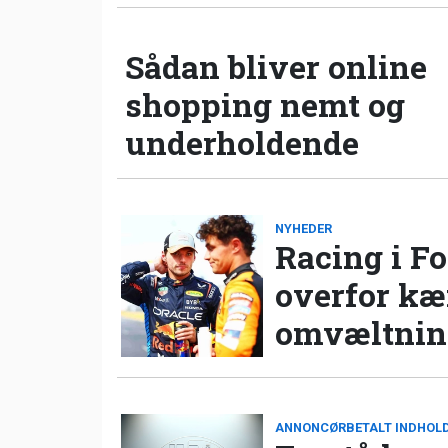
Sådan bliver online
shopping nemt og
underholdende
NYHEDER
Racing i Fo
overfor k
omvæltning
ANNONCØRBETALT INDHOL