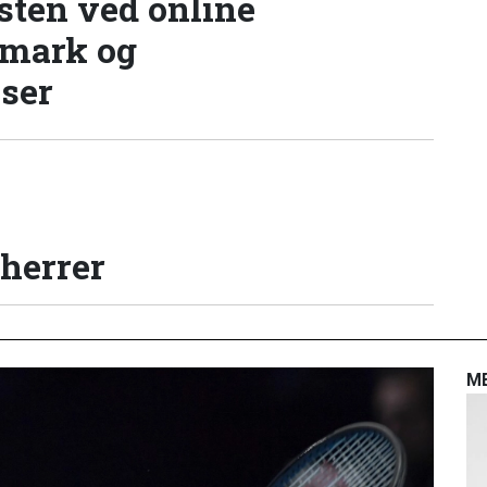
sten ved online
nmark og
lser
 herrer
M