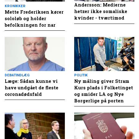
Andersson: Medierne
KRONIKKER
hetzer ikke somaliske
Mette Frederiksen kører
kvinder - tværtimod
sololøb og holder
befolkningen for nar
DEBATINDLÆG
POLITIK
Læge: Sådan kunne vi
Ny måling giver Stram
have undgået de fleste
Kurs plads i Folketinget
coronadødsfald
og smider LA og Nye
Borgerlige på porten