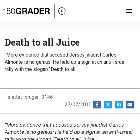
Oversigt
Indland
Udland
Death to all Juice
Debat
"More evidence that accused Jersey jihadist Carlos
Video
Almonte is no genius: He held up a sign at an anti-Israel
rally with the slogan "Death to all ...
Podcast
_slettet_bruger_3146
27/07/2010
"More evidence that accused Jersey jihadist Carlos
Almonte is no genius: He held up a sign at an anti-Israel
rally with the slogan "Death to all Juice."