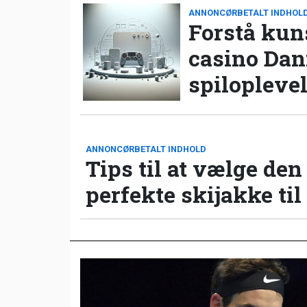
ANNONCØRBETALT INDHOL
Forstå kun
casino Da
spilopleve
ANNONCØRBETALT INDHOLD
Tips til at vælge den
perfekte skijakke til