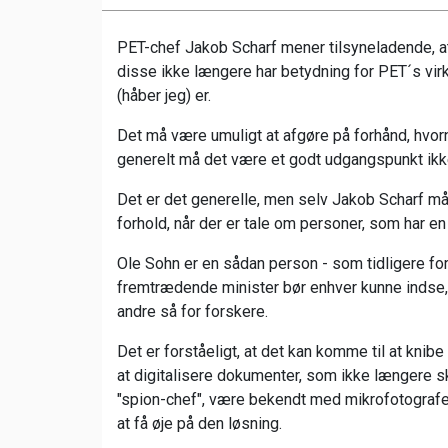
PET-chef Jakob Scharf mener tilsyneladende, at 
disse ikke længere har betydning for PET´s vi
(håber jeg) er.
Det må være umuligt at afgøre på forhånd, hvor
generelt må det være et godt udgangspunkt ikk
Det er det generelle, men selv Jakob Scharf må
forhold, når der er tale om personer, som har e
Ole Sohn er en sådan person - som tidligere fo
fremtrædende minister bør enhver kunne indse,
andre så for forskere.
Det er forståeligt, at det kan komme til at kni
at digitalisere dokumenter, som ikke længere 
"spion-chef", være bekendt med mikrofotografer
at få øje på den løsning.