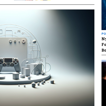
PO
Ny
Fo
Bo