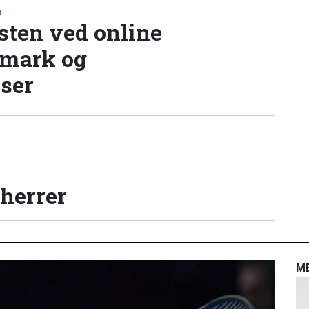
D
sten ved online
nmark og
lser
 herrer
M