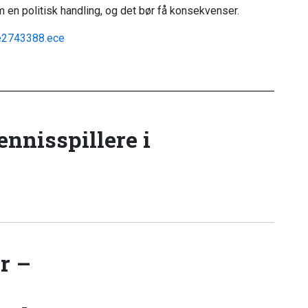
 en politisk handling, og det bør få konsekvenser.
cle2743388.ece
tennisspillere i
r –