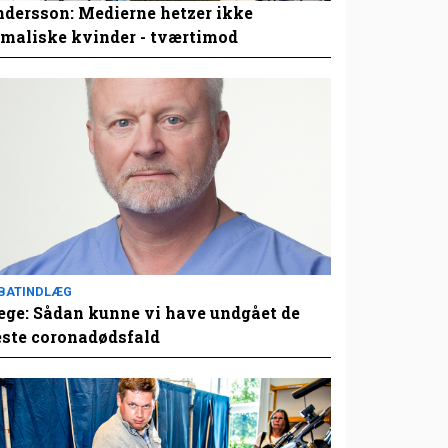
dersson: Medierne hetzer ikke
maliske kvinder - tværtimod
BATINDLÆG
ge: Sådan kunne vi have undgået de
este coronadødsfald