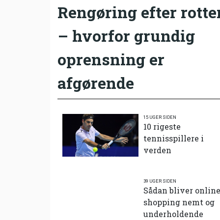
Rengøring efter rotte
– hvorfor grundig
oprensning er
afgørende
15 UGER SIDEN
10 rigeste
tennisspillere i
verden
39 UGER SIDEN
Sådan bliver onlin
shopping nemt og
underholdende