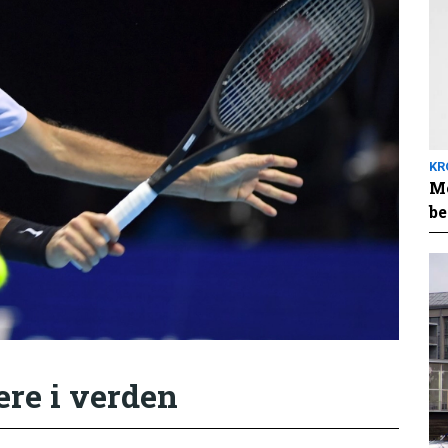
KR
Me
be
ere i verden