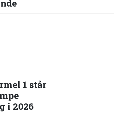
ende
rmel 1 står
æmpe
 i 2026