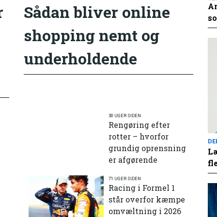
An
r
Sådan bliver online
so
shopping nemt og
underholdende
30 UGER SIDEN
Rengøring efter
rotter – hvorfor
DE
grundig oprensning
Læ
er afgørende
fl
71 UGER SIDEN
e
Racing i Formel 1
står overfor kæmpe
omvæltning i 2026