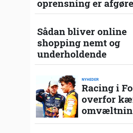
oprensning er afgør
Sådan bliver online
shopping nemt og
underholdende
NYHEDER
Racing i Fo
overfor k
omvæltning