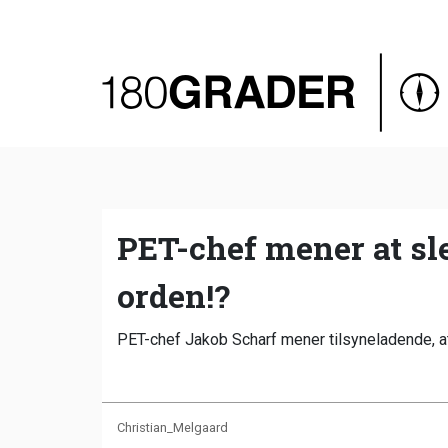
Oversigt
Indland
Udland
Debat
Video
PET-chef mener at sl
Podcast
orden!?
PET-chef Jakob Scharf mener tilsyneladende, at
Christian_Melgaard