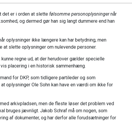
det er i orden at slette
følsomme personoplysninger
når
rksomhed, og dermed gør han sig langt dummere end han
når oplysninger ikke længere kan har betydning, men
e at slette oplysninger om nulevende personer.
 kunne regne ud, at der herudover gælder specielle
n vis placering i en historisk sammenhæng.
rmand for DKP, som tidligere partileder og som
 at oplysninger Ole Sohn kan have en værdi om ikke for
be med arkivpladsen, men de fleste løser det problem ved
skal bruges jævnligt. Jakob Schraf må om nogen, som
ing af dokumenter, og har derfor alle forudsætninger for