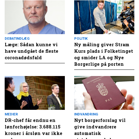
DEBATINDLÆG
POLITIK
Læge: Sådan kunne vi
Ny måling giver Stram
have undgået de fleste
Kurs plads i Folketinget
coronadødsfald
og smider LA og Nye
Borgerlige på porten
MEDIER
INDVANDRING
DR-chef får endnu en
Nyt borgerforslag vil
lønforhøjelse: 3.688.115
give indvandrere
kroner i årsløn var ikke
automatisk