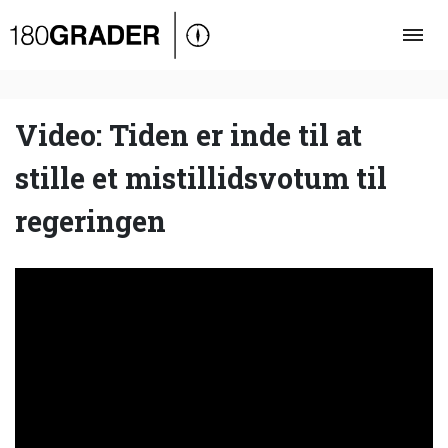
Oversigt
Indland
Udland
Video: Tiden er inde til at
Debat
stille et mistillidsvotum til
Video
regeringen
Podcast