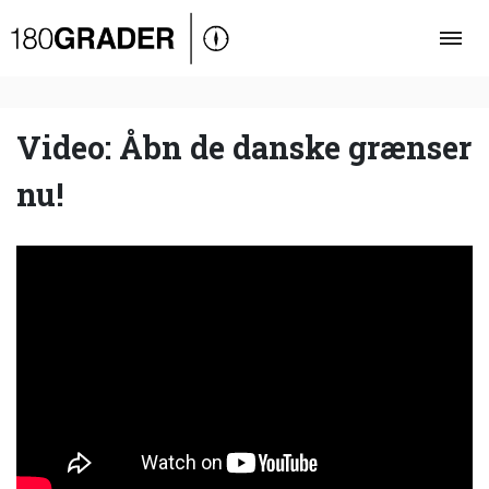
Oversigt
Indland
Udland
Video: Åbn de danske grænser
Debat
nu!
Video
Podcast