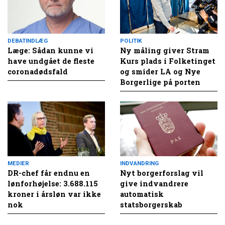
DEBATINDLÆG
POLITIK
Læge: Sådan kunne vi
Ny måling giver Stram
have undgået de fleste
Kurs plads i Folketinget
coronadødsfald
og smider LA og Nye
Borgerlige på porten
MEDIER
INDVANDRING
DR-chef får endnu en
Nyt borgerforslag vil
lønforhøjelse: 3.688.115
give indvandrere
kroner i årsløn var ikke
automatisk
nok
statsborgerskab