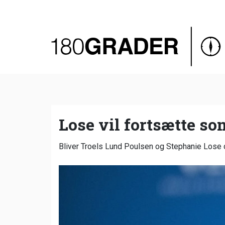
Oversigt
Indland
Udland
Debat
Video
Lose vil fortsætte s
Podcast
Bliver Troels Lund Poulsen og Stephanie Lose 