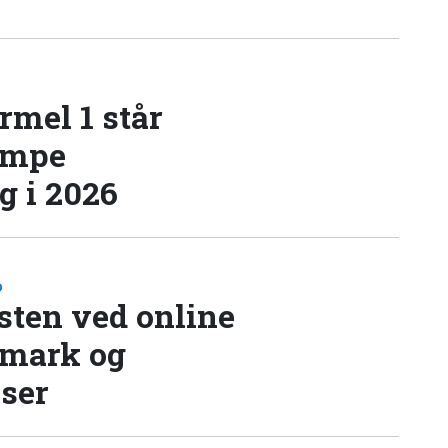
rmel 1 står
æmpe
 i 2026
D
sten ved online
nmark og
lser