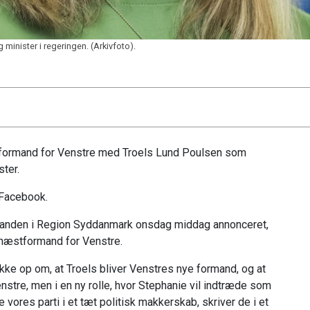
inister i regeringen. (Arkivfoto).
tformand for Venstre med Troels Lund Poulsen som
ster.
 Facebook.
manden i Region Syddanmark onsdag middag annonceret,
g næstformand for Venstre.
kke op om, at Troels bliver Venstres nye formand, og at
re, men i en ny rolle, hvor Stephanie vil indtræde som
 vores parti i et tæt politisk makkerskab, skriver de i et