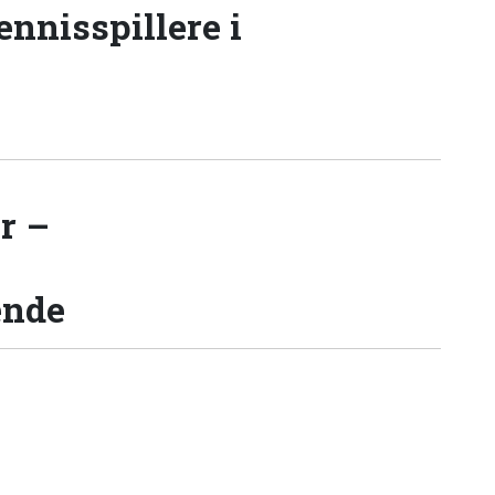
tennisspillere i
r –
ende