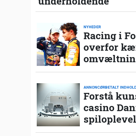
underholdende
NYHEDER
Racing i Fo
overfor k
omvæltning
ANNONCØRBETALT INDHOL
Forstå kun
casino Da
spilopleve