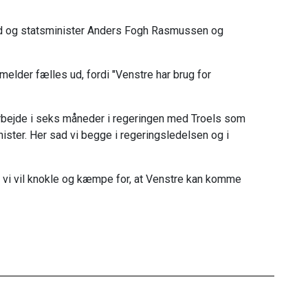
and og statsminister Anders Fogh Rasmussen og
elder fælles ud, fordi "Venstre har brug for
amarbejde i seks måneder i regeringen med Troels som
ster. Her sad vi begge i regeringsledelsen og i
g vi vil knokle og kæmpe for, at Venstre kan komme