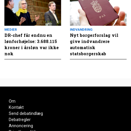
MEDIER
INDVANDRING
DR-chef får endnu en
Nyt borgerforslag vil
lønforhøjelse: 3.688.115
give indvandrere
kroner i årsløn var ikke
automatisk
nok
statsborgerskab
Om
Kontakt
Send debatindlæg
Debatregler
Annoncering