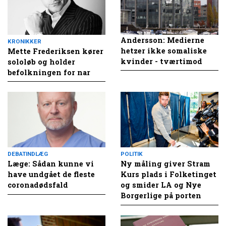
Andersson: Medierne
KRONIKKER
hetzer ikke somaliske
Mette Frederiksen kører
kvinder - tværtimod
sololøb og holder
befolkningen for nar
DEBATINDLÆG
POLITIK
Læge: Sådan kunne vi
Ny måling giver Stram
have undgået de fleste
Kurs plads i Folketinget
coronadødsfald
og smider LA og Nye
Borgerlige på porten