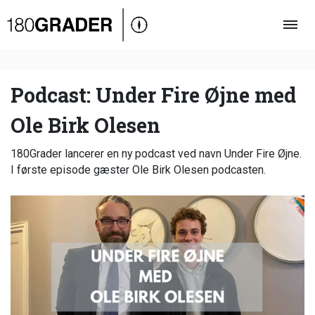
Oversigt
Indland
Udland
Podcast: Under Fire Øjne med
Debat
Ole Birk Olesen
Video
180Grader lancerer en ny podcast ved navn Under Fire Øjne.
Podcast
I første episode gæster Ole Birk Olesen podcasten.