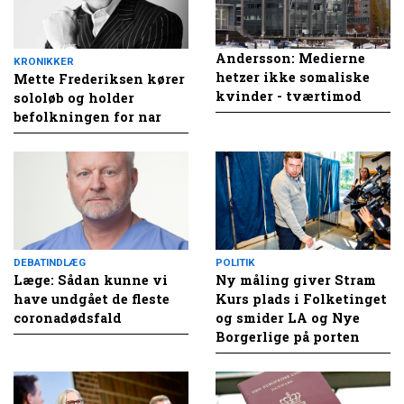
Andersson: Medierne
KRONIKKER
hetzer ikke somaliske
Mette Frederiksen kører
kvinder - tværtimod
sololøb og holder
befolkningen for nar
DEBATINDLÆG
POLITIK
Læge: Sådan kunne vi
Ny måling giver Stram
have undgået de fleste
Kurs plads i Folketinget
coronadødsfald
og smider LA og Nye
Borgerlige på porten