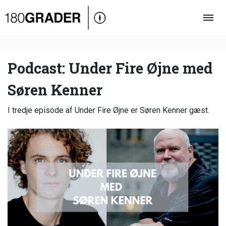
Oversigt
Indland
Udland
Podcast: Under Fire Øjne med
Debat
Søren Kenner
Video
I tredje episode af Under Fire Øjne er Søren Kenner gæst.
Podcast