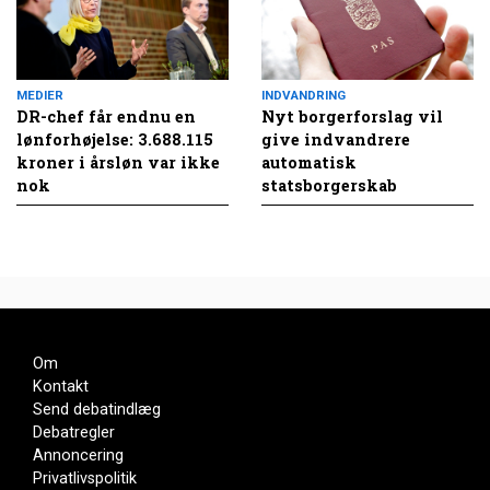
MEDIER
INDVANDRING
DR-chef får endnu en
Nyt borgerforslag vil
lønforhøjelse: 3.688.115
give indvandrere
kroner i årsløn var ikke
automatisk
nok
statsborgerskab
Om
Kontakt
Send debatindlæg
Debatregler
Annoncering
Privatlivspolitik