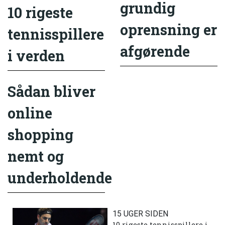
grundig
10 rigeste
oprensning er
tennisspillere
afgørende
i verden
Sådan bliver
online
shopping
nemt og
underholdende
15 UGER SIDEN
10 rigeste tennisspillere i