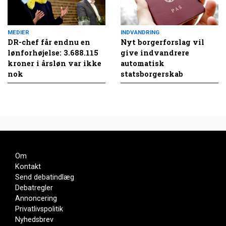
MEDIER
INDVANDRING
DR-chef får endnu en
Nyt borgerforslag vil
lønforhøjelse: 3.688.115
give indvandrere
kroner i årsløn var ikke
automatisk
nok
statsborgerskab
Om
Kontakt
Send debatindlæg
Debatregler
Annoncering
Privatlivspolitik
Nyhedsbrev