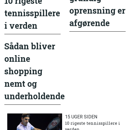
10 rigeste
oprensning er
tennisspillere
afgørende
i verden
Sådan bliver
online
shopping
nemt og
underholdende
15 UGER SIDEN
10 rigeste tennisspillere i
verden