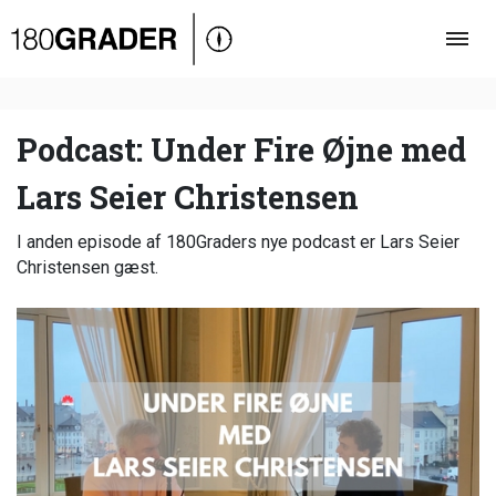
Oversigt
Indland
Udland
Podcast: Under Fire Øjne med
Debat
Lars Seier Christensen
Video
I anden episode af 180Graders nye podcast er Lars Seier
Podcast
Christensen gæst.