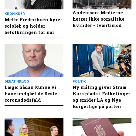
Andersson: Medierne
KRONIKKER
hetzer ikke somaliske
Mette Frederiksen kører
kvinder - tværtimod
sololøb og holder
befolkningen for nar
DEBATINDLÆG
POLITIK
Læge: Sådan kunne vi
Ny måling giver Stram
have undgået de fleste
Kurs plads i Folketinget
coronadødsfald
og smider LA og Nye
Borgerlige på porten