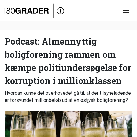
Oversigt
Indland
Udland
Podcast: Almennyttig
Debat
boligforening rammen om
Video
kæmpe politiundersøgelse for
Podcast
korruption i millionklassen
Hvordan kunne det overhovedet gå til, at der tilsyneladende
er forsvundet millionbeløb ud af en østjysk boligforening?