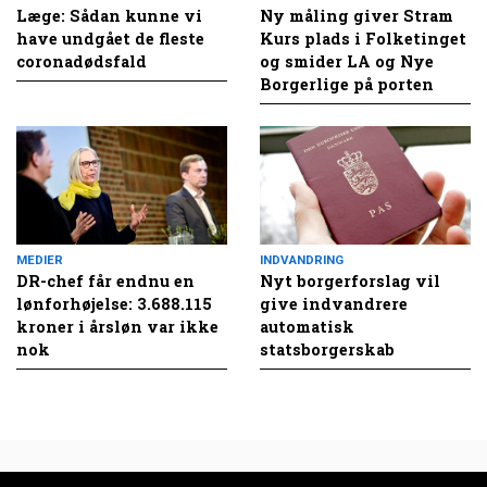
Læge: Sådan kunne vi
Ny måling giver Stram
have undgået de fleste
Kurs plads i Folketinget
coronadødsfald
og smider LA og Nye
Borgerlige på porten
MEDIER
INDVANDRING
DR-chef får endnu en
Nyt borgerforslag vil
lønforhøjelse: 3.688.115
give indvandrere
kroner i årsløn var ikke
automatisk
nok
statsborgerskab