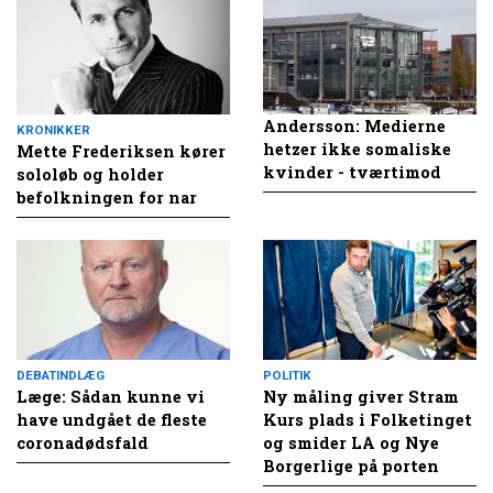
Andersson: Medierne
KRONIKKER
hetzer ikke somaliske
Mette Frederiksen kører
kvinder - tværtimod
sololøb og holder
befolkningen for nar
DEBATINDLÆG
POLITIK
Læge: Sådan kunne vi
Ny måling giver Stram
have undgået de fleste
Kurs plads i Folketinget
coronadødsfald
og smider LA og Nye
Borgerlige på porten