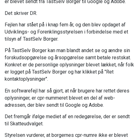
er blevet sendt fra TastSelv Borger til Google og Adobe.
Det skriver DR.
Fejlen har stået på i knap fem år, og den blev opdaget af
Udviklings- og Forenklingsstyrelsen i forbindelse med et
tilsyn af TastSelv Borger.
På TastSelv Borger kan man blandt andet se og ændre sin
forskudsopgørelse og årsopgørelse samt betale restskat.
Konkret er de personlige oplysninger blevet lækket, når folk
er logget på TastSelv Borger og har klikket på "Ret
kontaktoplysninger".
En softwarefejl har så gjort, at når brugere har rettet deres
oplysninger, er cpr-nummeret blevet en del af web-
adressen, der blev sendt til Google og Adobe.
Det fremgår ifølge mediet af en redegørelse, der er sendt
til Skatteudvalget.
Styrelsen vurderer, at borgernes cpr-numre ikke er blevet