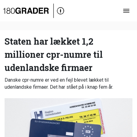
Oversigt
Indland
Udland
Staten har lækket 1,2
Debat
millioner cpr-numre til
Video
udenlandske firmaer
Podcast
Danske cpr-numre er ved en fejl blevet lækket til
udenlandske firmaer. Det har stået på i knap fem år.