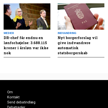
MEDIER
INDVANDRING
DR-chef får endnu en
Nyt borgerforslag vil
lønforhøjelse: 3.688.115
give indvandrere
kroner i årsløn var ikke
automatisk
nok
statsborgerskab
Om
Kontakt
Send debatindlæg
Debatregler