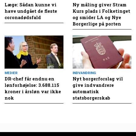
Læge: Sådan kunne vi
Ny måling giver Stram
have undgået de fleste
Kurs plads i Folketinget
coronadødsfald
og smider LA og Nye
Borgerlige på porten
MEDIER
INDVANDRING
DR-chef får endnu en
Nyt borgerforslag vil
lønforhøjelse: 3.688.115
give indvandrere
kroner i årsløn var ikke
automatisk
nok
statsborgerskab