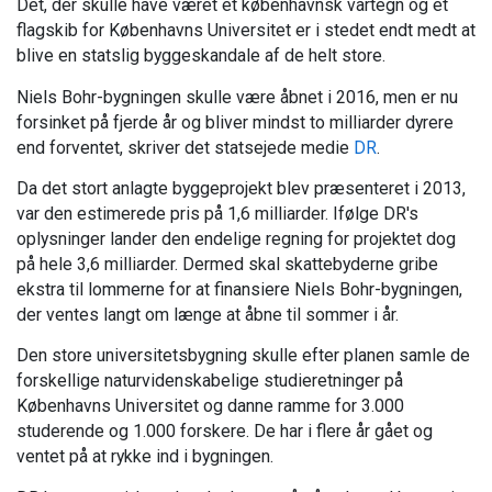
Det, der skulle have været et københavnsk vartegn og et
flagskib for Københavns Universitet er i stedet endt medt at
blive en statslig byggeskandale af de helt store.
Niels Bohr-bygningen skulle være åbnet i 2016, men er nu
forsinket på fjerde år og bliver mindst to milliarder dyrere
end forventet, skriver det statsejede medie
DR
.
Da det stort anlagte byggeprojekt blev præsenteret i 2013,
var den estimerede pris på 1,6 milliarder. Ifølge DR's
oplysninger lander den endelige regning for projektet dog
på hele 3,6 milliarder. Dermed skal skattebyderne gribe
ekstra til lommerne for at finansiere Niels Bohr-bygningen,
der ventes langt om længe at åbne til sommer i år.
Den store universitetsbygning skulle efter planen samle de
forskellige naturvidenskabelige studieretninger på
Københavns Universitet og danne ramme for 3.000
studerende og 1.000 forskere. De har i flere år gået og
ventet på at rykke ind i bygningen.