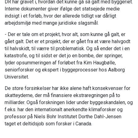
DR har gravet i, hvordan det kunne gå så galt med byggeriet.
Interne dokumenter giver ifølge det statsejede medie
indsigt i et forløb, hvor der allerede tidligt var dårligt
arbejdsmiljø med mange juridiske slagsmål.
- Der er tale om et projekt, hvor alt, som kunne gå galt, er
gået galt. Det er et projekt, der er gået fra at være halvgodt
til halvskidt, til værre til problematisk. Og så ender det i en
katastrofe, og til sidst er det jo en bombe, der springer,
lyder opsummeringen af forløbet fra Kim Haugbølle,
seniorforsker og ekspert i byggeprocesser hos Aalborg
Universitet.
De store forsinkelser har ikke alene haft konsekvenser for
skatteyderne, der må finansiere ekstraregningen på to
milliarder. Også forskningen lider under byggeskandalen, og
f.eks. har den internationalt anerkendte klimaforsker og
professor på Niels Bohr Institutet Dorthe Dahl-Jensen
taget et deltidsjob som forsker i Canada.