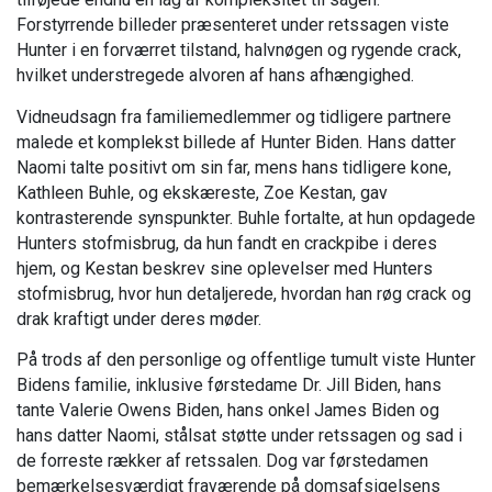
Forstyrrende billeder præsenteret under retssagen viste
Hunter i en forværret tilstand, halvnøgen og rygende crack,
hvilket understregede alvoren af hans afhængighed.
Vidneudsagn fra familiemedlemmer og tidligere partnere
malede et komplekst billede af Hunter Biden. Hans datter
Naomi talte positivt om sin far, mens hans tidligere kone,
Kathleen Buhle, og ekskæreste, Zoe Kestan, gav
kontrasterende synspunkter. Buhle fortalte, at hun opdagede
Hunters stofmisbrug, da hun fandt en crackpibe i deres
hjem, og Kestan beskrev sine oplevelser med Hunters
stofmisbrug, hvor hun detaljerede, hvordan han røg crack og
drak kraftigt under deres møder.
På trods af den personlige og offentlige tumult viste Hunter
Bidens familie, inklusive førstedame Dr. Jill Biden, hans
tante Valerie Owens Biden, hans onkel James Biden og
hans datter Naomi, stålsat støtte under retssagen og sad i
de forreste rækker af retssalen. Dog var førstedamen
bemærkelsesværdigt fraværende på domsafsigelsens