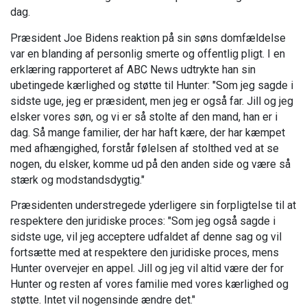
dag.
Præsident Joe Bidens reaktion på sin søns domfældelse
var en blanding af personlig smerte og offentlig pligt. I en
erklæring rapporteret af ABC News udtrykte han sin
ubetingede kærlighed og støtte til Hunter: "Som jeg sagde i
sidste uge, jeg er præsident, men jeg er også far. Jill og jeg
elsker vores søn, og vi er så stolte af den mand, han er i
dag. Så mange familier, der har haft kære, der har kæmpet
med afhængighed, forstår følelsen af stolthed ved at se
nogen, du elsker, komme ud på den anden side og være så
stærk og modstandsdygtig."
Præsidenten understregede yderligere sin forpligtelse til at
respektere den juridiske proces: "Som jeg også sagde i
sidste uge, vil jeg acceptere udfaldet af denne sag og vil
fortsætte med at respektere den juridiske proces, mens
Hunter overvejer en appel. Jill og jeg vil altid være der for
Hunter og resten af vores familie med vores kærlighed og
støtte. Intet vil nogensinde ændre det."