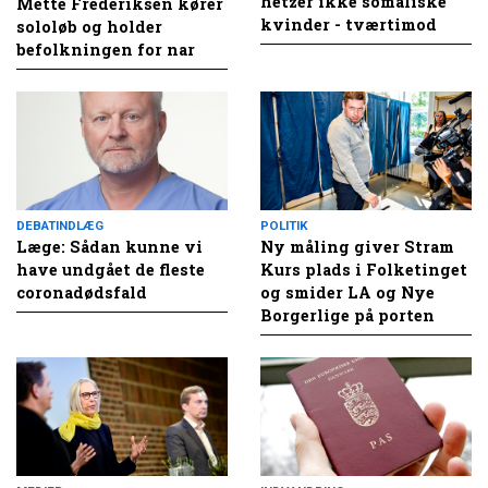
hetzer ikke somaliske
Mette Frederiksen kører
kvinder - tværtimod
sololøb og holder
befolkningen for nar
DEBATINDLÆG
POLITIK
Læge: Sådan kunne vi
Ny måling giver Stram
have undgået de fleste
Kurs plads i Folketinget
coronadødsfald
og smider LA og Nye
Borgerlige på porten