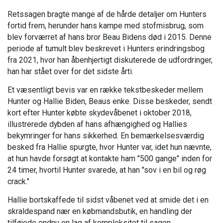
Retssagen bragte mange af de hårde detaljer om Hunters
fortid frem, herunder hans kampe med stofmisbrug, som
blev forværret af hans bror Beau Bidens død i 2015. Denne
periode af tumult blev beskrevet i Hunters erindringsbog
fra 2021, hvor han åbenhjertigt diskuterede de udfordringer,
han har stået over for det sidste årti.
Et væsentligt bevis var en række tekstbeskeder mellem
Hunter og Hallie Biden, Beaus enke. Disse beskeder, sendt
kort efter Hunter købte skydevåbenet i oktober 2018,
illustrerede dybden af hans afhængighed og Hallies
bekymringer for hans sikkerhed. En bemærkelsesværdig
besked fra Hallie spurgte, hvor Hunter var, idet hun nævnte,
at hun havde forsøgt at kontakte ham "500 gange" inden for
24 timer, hvortil Hunter svarede, at han "sov i en bil og røg
crack."
Hallie bortskaffede til sidst våbenet ved at smide det i en
skraldespand nær en købmandsbutik, en handling der
tilføjede endnu en lag af kompleksitet til sagen.