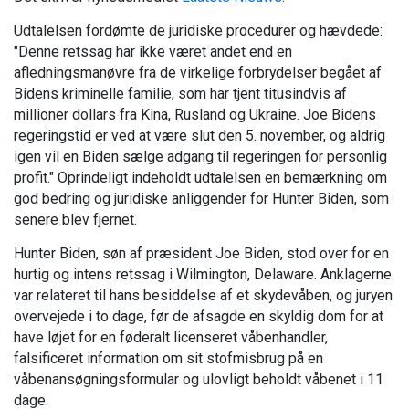
Udtalelsen fordømte de juridiske procedurer og hævdede:
"Denne retssag har ikke været andet end en
afledningsmanøvre fra de virkelige forbrydelser begået af
Bidens kriminelle familie, som har tjent titusindvis af
millioner dollars fra Kina, Rusland og Ukraine. Joe Bidens
regeringstid er ved at være slut den 5. november, og aldrig
igen vil en Biden sælge adgang til regeringen for personlig
profit." Oprindeligt indeholdt udtalelsen en bemærkning om
god bedring og juridiske anliggender for Hunter Biden, som
senere blev fjernet.
Hunter Biden, søn af præsident Joe Biden, stod over for en
hurtig og intens retssag i Wilmington, Delaware. Anklagerne
var relateret til hans besiddelse af et skydevåben, og juryen
overvejede i to dage, før de afsagde en skyldig dom for at
have løjet for en føderalt licenseret våbenhandler,
falsificeret information om sit stofmisbrug på en
våbenansøgningsformular og ulovligt beholdt våbenet i 11
dage.