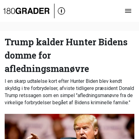
Oversigt
Indland
Udland
Trump kalder Hunter Bidens
Debat
domme for
Video
afledningsmanøvre
Podcast
I en skarp udtalelse kort efter Hunter Biden blev kendt
skyldig i tre forbrydelser, afviste tidligere præsident Donald
Trump retssagen som en simpel "afledningsmanøvre fra de
virkelige forbrydelser begået af Bidens kriminelle familie."