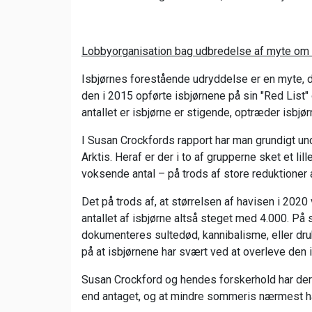
Lobbyorganisation bag udbredelse af myte om
Isbjørnes forestående udryddelse er en myte, d
den i 2015 opførte isbjørnene på sin "Red List" 
antallet er isbjørne er stigende, optræder isbjø
I Susan Crockfords rapport har man grundigt und
Arktis. Heraf er der i to af grupperne sket et lille
voksende antal – på trods af store reduktioner a
Det på trods af, at størrelsen af havisen i 2020
antallet af isbjørne altså steget med 4.000. På
dokumenteres sultedød, kannibalisme, eller druk
på at isbjørnene har svært ved at overleve den 
Susan Crockford og hendes forskerhold har derv
end antaget, og at mindre sommeris nærmest h