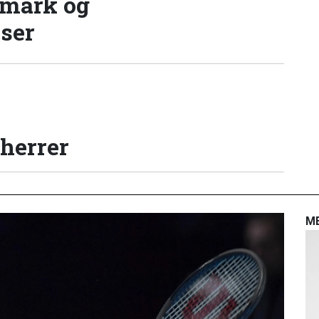
nmark og
lser
 herrer
M