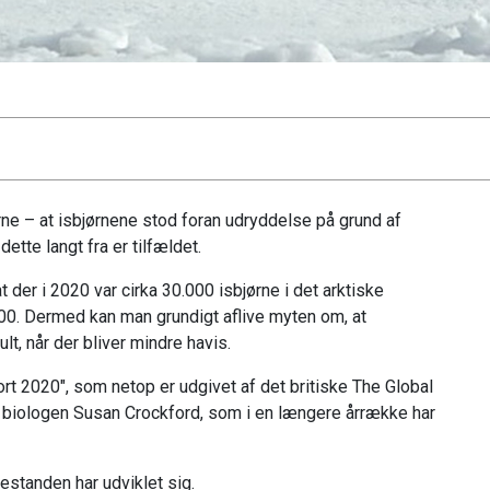
rne – at isbjørnene stod foran udryddelse på grund af
ette langt fra er tilfældet.
t der i 2020 var cirka 30.000 isbjørne i det arktiske
00. Dermed kan man grundigt aflive myten om, at
lt, når der bliver mindre havis.
ort 2020", som netop er udgivet af det britiske The Global
 biologen Susan Crockford, som i en længere årrække har
estanden har udviklet sig.