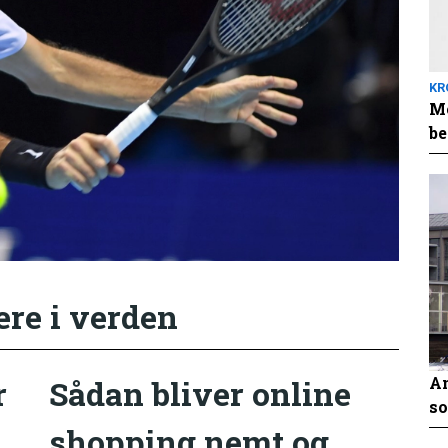
KR
Me
be
ere i verden
An
r
Sådan bliver online
so
shopping nemt og