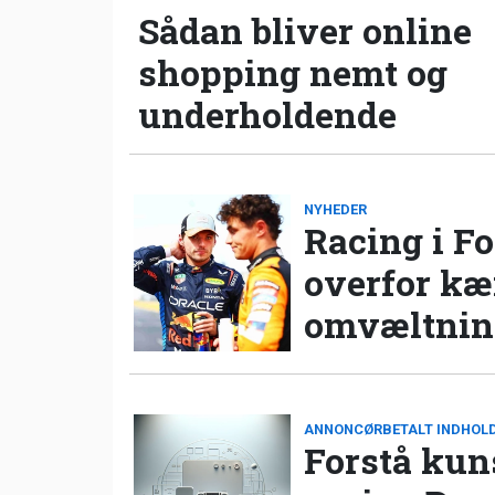
Sådan bliver online
shopping nemt og
underholdende
NYHEDER
Racing i Fo
overfor k
omvæltning
ANNONCØRBETALT INDHOL
Forstå kun