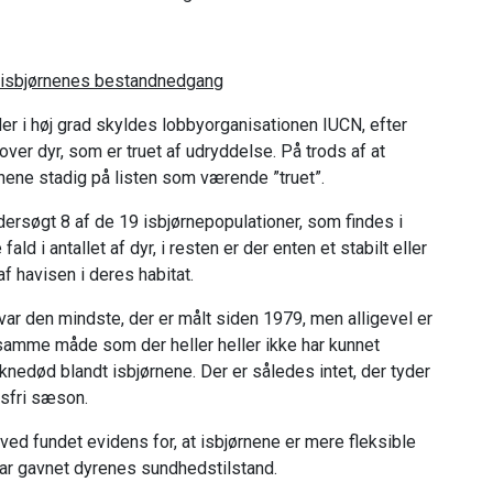
 isbjørnenes bestandnedgang
er i høj grad skyldes lobbyorganisationen IUCN, efter
over dyr, som er truet af udryddelse. På trods af at
rnene stadig på listen som værende ”truet”.
ersøgt 8 af de 19 isbjørnepopulationer, som findes i
 fald i antallet af dyr, i resten er der enten et stabilt eller
f havisen i deres habitat.
 var den mindste, der er målt siden 1979, men alligevel er
 samme måde som der heller heller ikke har kunnet
nedød blandt isbjørnene. Der er således intet, der tyder
isfri sæson.
ed fundet evidens for, at isbjørnene er mere fleksible
ar gavnet dyrenes sundhedstilstand.