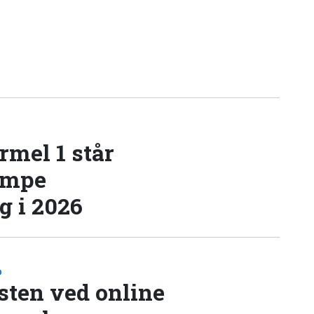
rmel 1 står
æmpe
 i 2026
D
sten ved online