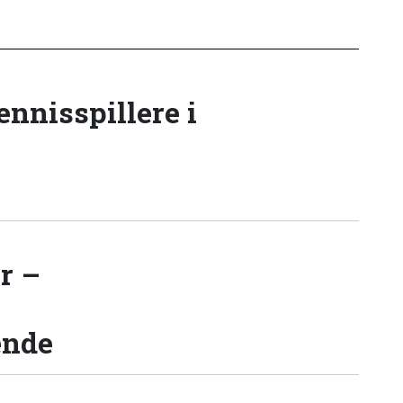
tennisspillere i
r –
ende