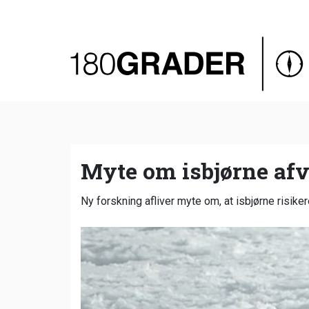
Oversigt
Indland
Udland
Debat
Video
Myte om isbjørne afvi
Podcast
Ny forskning afliver myte om, at isbjørne risike