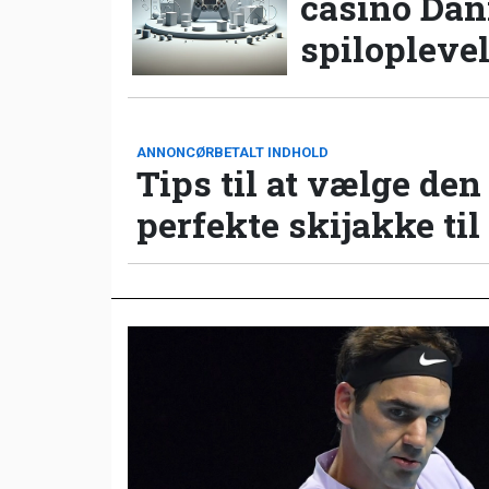
casino Da
spilopleve
ANNONCØRBETALT INDHOLD
Tips til at vælge den
perfekte skijakke til