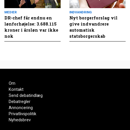
MEDIER
INDVANDRING
DR-chef får endnu en
Nyt borgerforslag vil
lønforhøjelse: 3.688.115
give indvandrere
kroner i årsløn var ikke
automatisk
nok
statsborgerskab
Om
Kontakt
Send debatindlæg
Debatregler
Annoncering
Privatlivspolitik
Nyhedsbrev