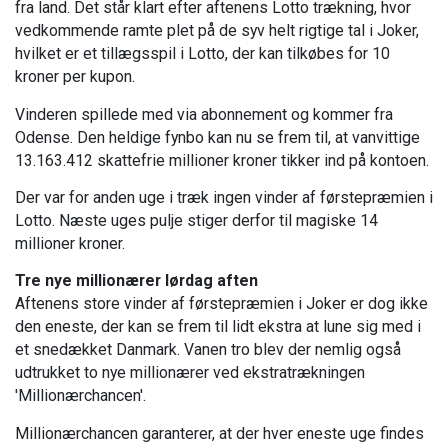
fra land. Det står klart efter aftenens Lotto trækning, hvor
vedkommende ramte plet på de syv helt rigtige tal i Joker,
hvilket er et tillægsspil i Lotto, der kan tilkøbes for 10
kroner per kupon.
Vinderen spillede med via abonnement og kommer fra
Odense. Den heldige fynbo kan nu se frem til, at vanvittige
13.163.412 skattefrie millioner kroner tikker ind på kontoen.
Der var for anden uge i træk ingen vinder af førstepræmien i
Lotto. Næste uges pulje stiger derfor til magiske 14
millioner kroner.
Tre nye millionærer lørdag aften
Aftenens store vinder af førstepræmien i Joker er dog ikke
den eneste, der kan se frem til lidt ekstra at lune sig med i
et snedækket Danmark. Vanen tro blev der nemlig også
udtrukket to nye millionærer ved ekstratrækningen
'Millionærchancen'.
Millionærchancen garanterer, at der hver eneste uge findes