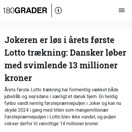
Oversigt
Indland
Udland
Jokeren er løs i årets første
Debat
Lotto trækning: Dansker løber
Video
med svimlende 13 millioner
Podcast
kroner
Årets første Lotto trækning har formentlig vækket både
jubelråb og sejrsdans i særligt ét dansk hjem. En heldig
fynbo vandt nemlig førstepræmiepuljen i Joker og kan nu
skyde 2024 i gang med titlen som mangemillionær.
Førstepræmiepuljen i Lotto blev ikke vundet, og puljen
vokser derfor til vanvittige 14 millioner kroner.