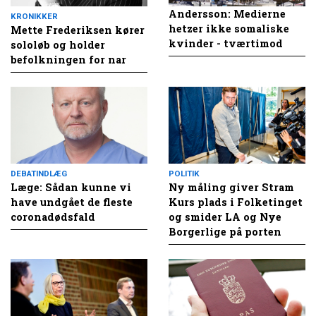
Andersson: Medierne
KRONIKKER
hetzer ikke somaliske
Mette Frederiksen kører
kvinder - tværtimod
sololøb og holder
befolkningen for nar
DEBATINDLÆG
POLITIK
Læge: Sådan kunne vi
Ny måling giver Stram
have undgået de fleste
Kurs plads i Folketinget
coronadødsfald
og smider LA og Nye
Borgerlige på porten