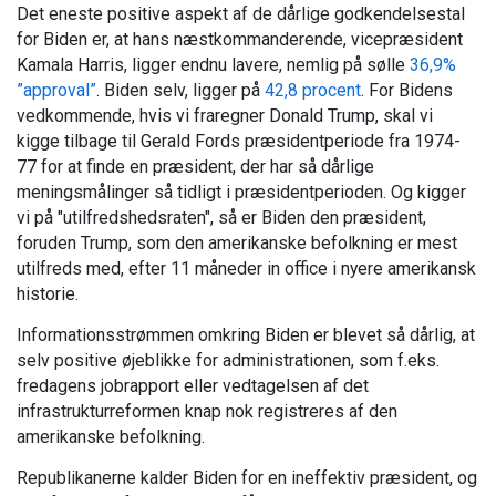
Det eneste positive aspekt af de dårlige godkendelsestal
for Biden er, at hans næstkommanderende, vicepræsident
Kamala Harris, ligger endnu lavere, nemlig på sølle
36,9%
”approval”
. Biden selv, ligger på
42,8 procent
. For Bidens
vedkommende, hvis vi fraregner Donald Trump, skal vi
kigge tilbage til Gerald Fords præsidentperiode fra 1974-
77 for at finde en præsident, der har så dårlige
meningsmålinger så tidligt i præsidentperioden. Og kigger
vi på "utilfredshedsraten", så er Biden den præsident,
foruden Trump, som den amerikanske befolkning er mest
utilfreds med, efter 11 måneder in office i nyere amerikansk
historie.
Informationsstrømmen omkring Biden er blevet så dårlig, at
selv positive øjeblikke for administrationen, som f.eks.
fredagens jobrapport eller vedtagelsen af det
infrastrukturreformen knap nok registreres af den
amerikanske befolkning.
Republikanerne kalder Biden for en ineffektiv præsident, og