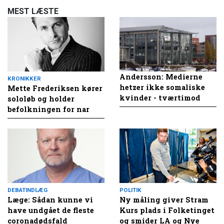
MEST LÆSTE
Andersson: Medierne
KRONIKKER
hetzer ikke somaliske
Mette Frederiksen kører
kvinder - tværtimod
sololøb og holder
befolkningen for nar
DEBATINDLÆG
POLITIK
Læge: Sådan kunne vi
Ny måling giver Stram
have undgået de fleste
Kurs plads i Folketinget
coronadødsfald
og smider LA og Nye