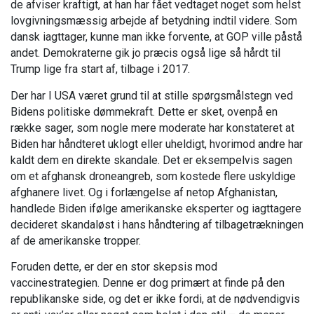
de afviser kraftigt, at han har fået vedtaget noget som helst
lovgivningsmæssig arbejde af betydning indtil videre. Som
dansk iagttager, kunne man ikke forvente, at GOP ville påstå
andet. Demokraterne gik jo præcis også lige så hårdt til
Trump lige fra start af, tilbage i 2017.
Der har I USA været grund til at stille spørgsmålstegn ved
Bidens politiske dømmekraft. Dette er sket, ovenpå en
række sager, som nogle mere moderate har konstateret at
Biden har håndteret uklogt eller uheldigt, hvorimod andre har
kaldt dem en direkte skandale. Det er eksempelvis sagen
om et afghansk droneangreb, som kostede flere uskyldige
afghanere livet. Og i forlængelse af netop Afghanistan,
handlede Biden ifølge amerikanske eksperter og iagttagere
decideret skandaløst i hans håndtering af tilbagetrækningen
af de amerikanske tropper.
Foruden dette, er der en stor skepsis mod
vaccinestrategien. Denne er dog primært at finde på den
republikanske side, og det er ikke fordi, at de nødvendigvis