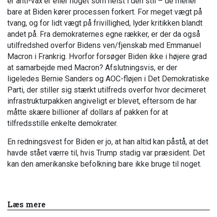
er anti-vax’er eller noget som helst i den stil – de mener
bare at Biden kører processen forkert. For meget vægt på
tvang, og for lidt vægt på frivillighed, lyder kritikken blandt
andet på. Fra demokraternes egne rækker, er der da også
utilfredshed overfor Bidens ven/fjenskab med Emmanuel
Macron i Frankrig. Hvorfor forsøger Biden ikke i højere grad
at samarbejde med Macron? Afslutningsvis, er der
ligeledes Bernie Sanders og AOC-fløjen i Det Demokratiske
Parti, der stiller sig stærkt utilfreds overfor hvor decimeret
infrastrukturpakken angiveligt er blevet, eftersom de har
måtte skære billioner af dollars af pakken for at
tilfredsstille enkelte demokrater.
En redningsvest for Biden er jo, at han altid kan påstå, at det
havde stået værre til, hvis Trump stadig var præsident. Det
kan den amerikanske befolkning bare ikke bruge til noget.
Læs mere