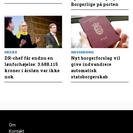
Borgerlige på porten
MEDIER
INDVANDRING
DR-chef får endnu en
Nyt borgerforslag vil
lønforhøjelse: 3.688.115
give indvandrere
kroner i årsløn var ikke
automatisk
nok
statsborgerskab
Om
Kontakt