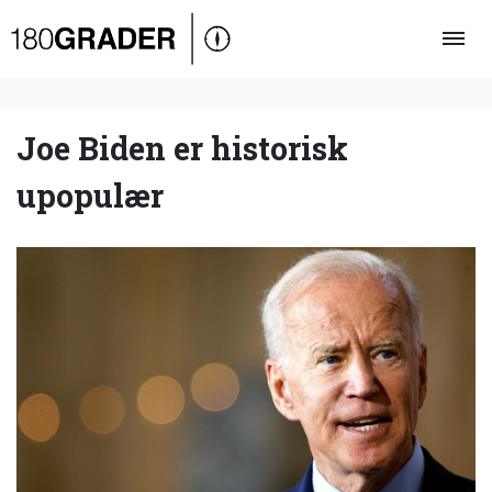
Oversigt
Indland
Udland
Joe Biden er historisk
Debat
upopulær
Video
Podcast