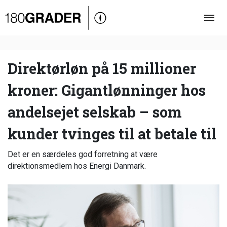
Oversigt
Indland
Udland
Direktørløn på 15 millioner
Debat
kroner: Gigantlønninger hos
Video
andelsejet selskab – som
Podcast
kunder tvinges til at betale til
Det er en særdeles god forretning at være
direktionsmedlem hos Energi Danmark.