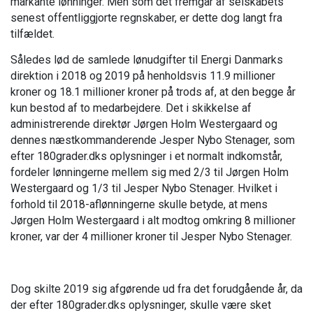
markante lønninger. Men som det fremgår af selskabets
senest offentliggjorte regnskaber, er dette dog langt fra
tilfældet.
Således lød de samlede lønudgifter til Energi Danmarks
direktion i 2018 og 2019 på henholdsvis 11.9 millioner
kroner og 18.1 millioner kroner på trods af, at den begge år
kun bestod af to medarbejdere. Det i skikkelse af
administrerende direktør Jørgen Holm Westergaard og
dennes næstkommanderende Jesper Nybo Stenager, som
efter 180grader.dks oplysninger i et normalt indkomstår,
fordeler lønningerne mellem sig med 2/3 til Jørgen Holm
Westergaard og 1/3 til Jesper Nybo Stenager. Hvilket i
forhold til 2018-aflønningerne skulle betyde, at mens
Jørgen Holm Westergaard i alt modtog omkring 8 millioner
kroner, var der 4 millioner kroner til Jesper Nybo Stenager.
Dog skilte 2019 sig afgørende ud fra det forudgående år, da
der efter 180grader.dks oplysninger, skulle være sket