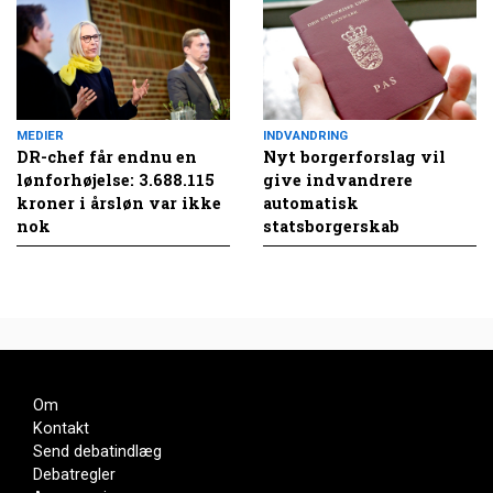
MEDIER
INDVANDRING
DR-chef får endnu en
Nyt borgerforslag vil
lønforhøjelse: 3.688.115
give indvandrere
kroner i årsløn var ikke
automatisk
nok
statsborgerskab
Om
Kontakt
Send debatindlæg
Debatregler