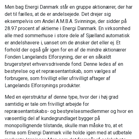
Men bag Energi Danmark står en gruppe aktionærer, der har
det til fælles, at de er andelsejede. Det drejer sig
eksempelvis om Andel A.M.B.A. Svinninge, der sidder på
28.97 procent af aktierne i Energi Danmark. En virksomhed
alle med sommerhuse i store dele af Sjælland automatisk
er andelshavere i, uanset om de ønsker det eller ej. Et
forhold der også går igen for en af de mindre aktionærer
Fonden Langelands Elforsyning, der er en såkaldt
brugerstyret erhvervsdrivende fond. Denne ledes af en
bestyrelse og et repræsentantskab, som vælges af
forbrugere, som frivilligt eller ufrivilligt aftager af
Langelands Elforsynings produkter.
Med en ejerstruktur af denne type, hvor der i høj grad
samtidig er tale om frivilligt arbejde for
repræsentantskabs- og bestyrelsesmedlemmer og hvor en
væsentlig del af kundegrundlaget bygger på
monopollignende tilstande, skulle man måske tro, at et
firma som Energi Danmark ville holde igen med at udbetale