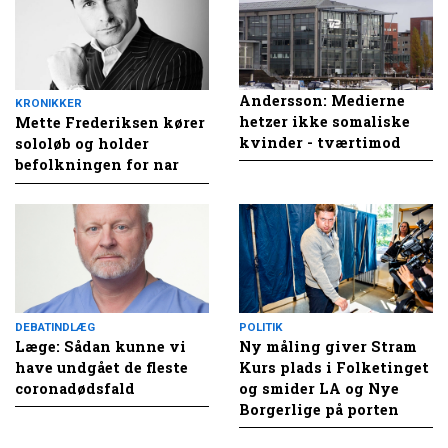
Andersson: Medierne
KRONIKKER
hetzer ikke somaliske
Mette Frederiksen kører
kvinder - tværtimod
sololøb og holder
befolkningen for nar
DEBATINDLÆG
POLITIK
Læge: Sådan kunne vi
Ny måling giver Stram
have undgået de fleste
Kurs plads i Folketinget
coronadødsfald
og smider LA og Nye
Borgerlige på porten