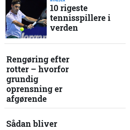
NYHEDER
10 rigeste
tennisspillere i
verden
Rengøring efter
rotter – hvorfor
grundig
oprensning er
afgørende
Sådan bliver