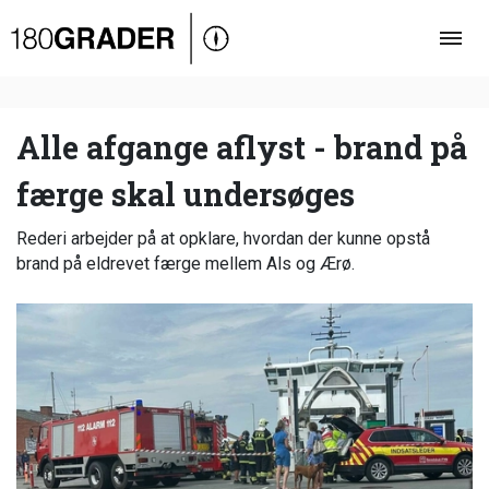
Oversigt
Indland
Udland
Alle afgange aflyst - brand på
Debat
færge skal undersøges
Video
Rederi arbejder på at opklare, hvordan der kunne opstå
Podcast
brand på eldrevet færge mellem Als og Ærø.