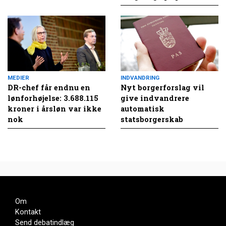
MEDIER
INDVANDRING
DR-chef får endnu en
Nyt borgerforslag vil
lønforhøjelse: 3.688.115
give indvandrere
kroner i årsløn var ikke
automatisk
nok
statsborgerskab
Om
Kontakt
Send debatindlæg