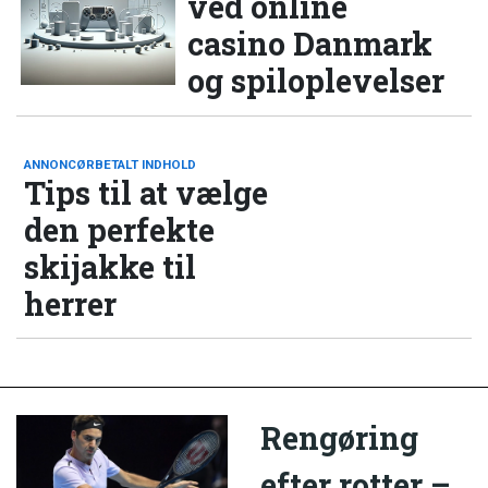
ved online
casino Danmark
og spiloplevelser
ANNONCØRBETALT INDHOLD
Tips til at vælge
den perfekte
skijakke til
herrer
Rengøring
efter rotter –