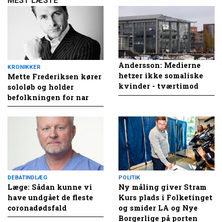
MEST LÆSTE
Andersson: Medierne
KRONIKKER
hetzer ikke somaliske
Mette Frederiksen kører
kvinder - tværtimod
sololøb og holder
befolkningen for nar
DEBATINDLÆG
POLITIK
Læge: Sådan kunne vi
Ny måling giver Stram
have undgået de fleste
Kurs plads i Folketinget
coronadødsfald
og smider LA og Nye
Borgerlige på porten