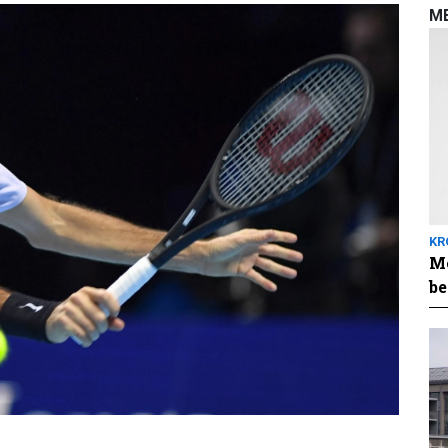
M
KR
Me
be