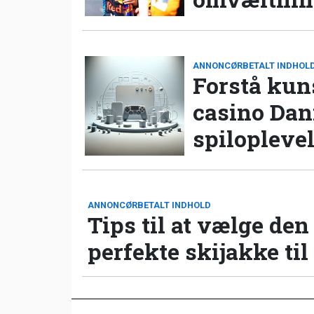
ANNONCØRBETALT INDHOL
Forstå kun
casino Da
spilopleve
ANNONCØRBETALT INDHOLD
Tips til at vælge den
perfekte skijakke til