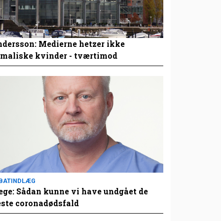
dersson: Medierne hetzer ikke
maliske kvinder - tværtimod
BATINDLÆG
ge: Sådan kunne vi have undgået de
este coronadødsfald