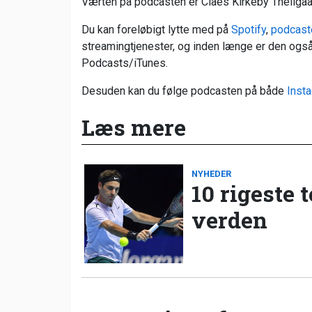
Værten på podcasten er Claes Kirkeby Theilgaa
Du kan foreløbigt lytte med på
Spotify
,
podcast
streamingtjenester, og inden længe er den også
Podcasts/iTunes.
Desuden kan du følge podcasten på både
Inst
Læs mere
NYHEDER
10 rigeste 
verden