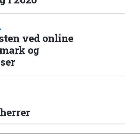
D
sten ved online
nmark og
lser
 herrer