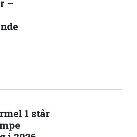
r –
ende
rmel 1 står
æmpe
 i 2026