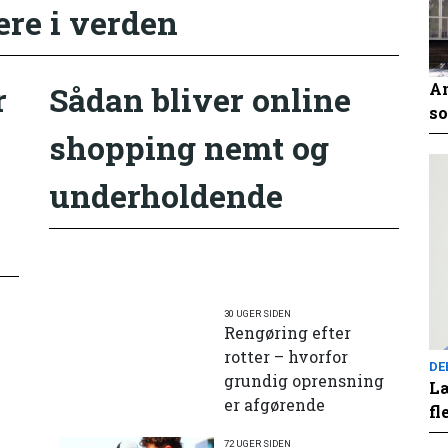
ere i verden
An
r
Sådan bliver online
so
shopping nemt og
underholdende
30 UGER SIDEN
Rengøring efter
rotter – hvorfor
DE
grundig oprensning
Læ
er afgørende
fl
72 UGER SIDEN