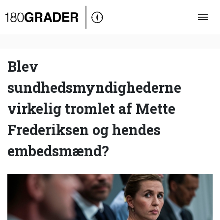
Oversigt
Indland
Udland
Blev
Debat
sundhedsmyndighederne
Video
virkelig tromlet af Mette
Podcast
Frederiksen og hendes
embedsmænd?