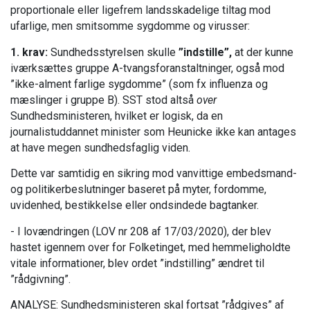
proportionale eller ligefrem landsskadelige tiltag mod
ufarlige, men smitsomme sygdomme og virusser:
1.
krav:
Sundhedsstyrelsen skulle
”indstille”,
at der kunne
iværksættes gruppe A-tvangsforanstaltninger, også mod
”ikke-alment farlige sygdomme” (som fx influenza og
mæslinger i gruppe B). SST stod altså
over
Sundhedsministeren, hvilket er logisk, da en
journalistuddannet minister som Heunicke ikke kan antages
at have megen sundhedsfaglig viden.
Dette var samtidig en sikring mod vanvittige embedsmand-
og politikerbeslutninger baseret på myter, fordomme,
uvidenhed, bestikkelse eller ondsindede bagtanker.
- I lovændringen (LOV nr 208 af 17/03/2020), der blev
hastet igennem over for Folketinget, med hemmeligholdte
vitale informationer, blev ordet ”indstilling” ændret til
”rådgivning”.
ANALYSE: Sundhedsministeren skal fortsat ”rådgives” af