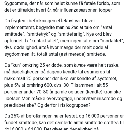
Sygdomme, der når som helst kunne få fatale forløb, som
det er tilfældet hvert år, når influenzasæsonen topper.
Da frygten i befolkningen effektivt var blevet
implementeret, begyndte man nu
kun
at tale om ”antal
smittede”, ”smittetryk” og ”smittefarlig”. Nye ord blev
opfundet, fx ”kontakttallet”, men ingen talte om ”mortalitet”,
dvs. dødelighed, altså hvor mange der reelt døde af
sygdommen ift. totalt antal (estimerede) smittede.
Da ”kun” omkring 25 er døde, som
kunne
være helt raske,
må dødeligheden på dagens kendte tal estimeres til
maksimalt 25 personer der ikke var kendte af systemet,
plus 5% af omkring 600, dvs. 30. Tilsammen i alt 55
personer under 70-80 år gamle og uden (kendte) kroniske
lidelser. Men måske overvægtige, undervitaminiserede og
prædiabetiske? Og derfor i risikogruppen?
Da 25% af befolkningen nu er testet, og 16.000 personer er
fundet smittede, kan det samlede antal smittede sættes til
4x16.000 = 64.000. Det giver en dødelighed på