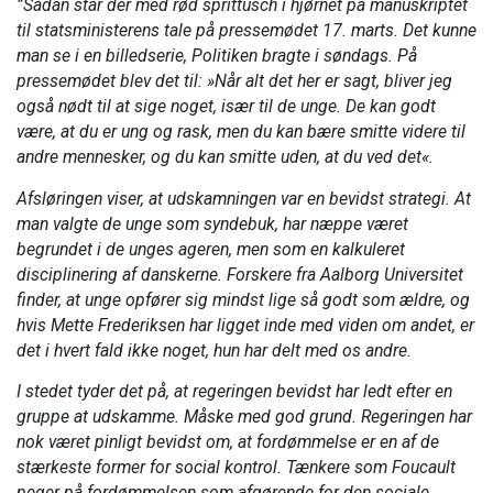
”Sådan står der med rød sprittusch i hjørnet på manuskriptet
til statsministerens tale på pressemødet 17. marts. Det kunne
man se i en billedserie, Politiken bragte i søndags. På
pressemødet blev det til: »Når alt det her er sagt, bliver jeg
også nødt til at sige noget, især til de unge. De kan godt
være, at du er ung og rask, men du kan bære smitte videre til
andre mennesker, og du kan smitte uden, at du ved det«.
Afsløringen viser, at udskamningen var en bevidst strategi. At
man valgte de unge som syndebuk, har næppe været
begrundet i de unges ageren, men som en kalkuleret
disciplinering af danskerne. Forskere fra Aalborg Universitet
finder, at unge opfører sig mindst lige så godt som ældre, og
hvis Mette Frederiksen har ligget inde med viden om andet, er
det i hvert fald ikke noget, hun har delt med os andre.
I stedet tyder det på, at regeringen bevidst har ledt efter en
gruppe at udskamme. Måske med god grund. Regeringen har
nok været pinligt bevidst om, at fordømmelse er en af de
stærkeste former for social kontrol. Tænkere som Foucault
peger på fordømmelsen som afgørende for den sociale