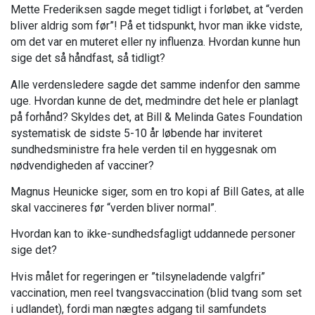
Mette Frederiksen sagde meget tidligt i forløbet, at “verden
bliver aldrig som før”! På et tidspunkt, hvor man ikke vidste,
om det var en muteret eller ny influenza. Hvordan kunne hun
sige det så håndfast, så tidligt?
Alle verdensledere sagde det samme indenfor den samme
uge. Hvordan kunne de det, medmindre det hele er planlagt
på forhånd? Skyldes det, at Bill & Melinda Gates Foundation
systematisk de sidste 5-10 år løbende har inviteret
sundhedsministre fra hele verden til en hyggesnak om
nødvendigheden af vacciner?
Magnus Heunicke siger, som en tro kopi af Bill Gates, at alle
skal vaccineres før “verden bliver normal”.
Hvordan kan to ikke-sundhedsfagligt uddannede personer
sige det?
Hvis målet for regeringen er ”tilsyneladende valgfri”
vaccination, men reel tvangsvaccination (blid tvang som set
i udlandet), fordi man nægtes adgang til samfundets