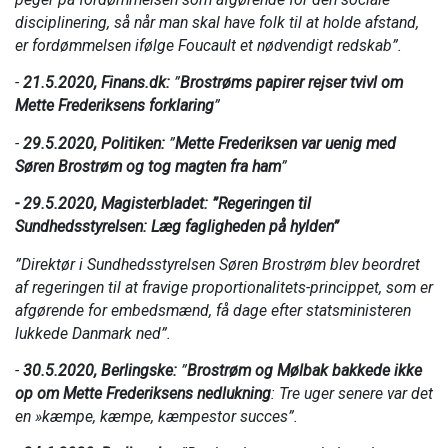
disciplinering, så når man skal have folk til at holde afstand,
er fordømmelsen ifølge Foucault et nødvendigt redskab”.
-
21.5.2020, Finans.dk:
”
Brostrøms papirer rejser tvivl om
Mette Frederiksens forklaring
”
-
29.5.2020, Politiken:
”
Mette Frederiksen var uenig med
Søren Brostrøm og tog magten fra ham
”
- 29.5.2020, Magisterbladet: ”Regeringen til
Sundhedsstyrelsen: Læg fagligheden på hylden”
”Direktør i Sundhedsstyrelsen Søren Brostrøm blev beordret
af regeringen til at fravige proportionalitets-princippet, som er
afgørende for embedsmænd, få dage efter statsministeren
lukkede Danmark ned”.
-
30.5.2020, Berlingske:
”
Brostrøm og Mølbak bakkede ikke
op om Mette Frederiksens nedlukning
: Tre uger senere var det
en »kæmpe, kæmpe, kæmpestor succes”.