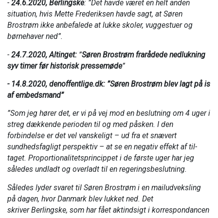
-
24.6.2020, Berlingske
: ”Det havde været en helt anden
situation, hvis Mette Frederiksen havde sagt, at Søren
Brostrøm ikke anbefalede at lukke skoler, vuggestuer og
børnehaver ned”.
-
24.7.2020, Altinget:
”
Søren Brostrøm frarådede nedlukning
syv timer før historisk pressemøde
”
- 14.8.2020, denoffentlige.dk: ”Søren Brostrøm blev lagt på is
af embedsmand”
”Som jeg hører det, er vi på vej mod en beslutning om 4 uger i
streg dækkende perioden til og med påsken. I den
forbindelse er det vel vanskeligt – ud fra et snævert
sundhedsfagligt perspektiv – at se en negativ effekt af til-
taget. Proportionalitetsprincippet i de første uger har jeg
således undladt og overladt til en regeringsbeslutning.
Således lyder svaret til Søren Brostrøm i en mailudveksling
på dagen, hvor Danmark blev lukket ned. Det
skriver Berlingske, som har fået aktindsigt i korrespondancen