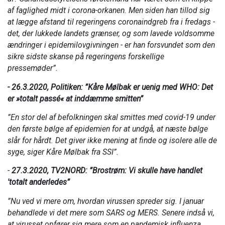
af faglighed midt i corona-orkanen. Men siden han tillod sig
at lægge afstand til regeringens coronaindgreb fra i fredags -
det, der lukkede landets grænser, og som lavede voldsomme
ændringer i epidemilovgivningen - er han forsvundet som den
sikre sidste skanse på regeringens forskellige
pressemøder”.
-
26.3.2020, Politiken: ”Kåre Mølbak er uenig med WHO: Det
er »totalt passé« at inddæmme smitten”
”En stor del af befolkningen skal smittes med covid-19 under
den første bølge af epidemien for at undgå, at næste bølge
slår for hårdt. Det giver ikke mening at finde og isolere alle de
syge, siger Kåre Mølbak fra SSI”.
-
27.3.2020, TV2NORD: ”Brostrøm: Vi skulle have handlet
'totalt anderledes”
”Nu ved vi mere om, hvordan virussen spreder sig. I januar
behandlede vi det mere som SARS og MERS. Senere indså vi,
at virusset opfører sig mere som en pandemisk influenza,