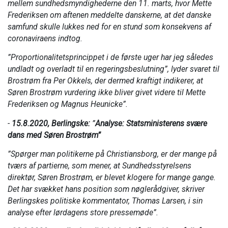
mellem sundhedsmyndighederne den 11. marts, hvor Mette
Frederiksen om aftenen meddelte danskerne, at det danske
samfund skulle lukkes ned for en stund som konsekvens af
coronaviraens indtog.
”Proportionalitetsprincippet i de første uger har jeg således
undladt og overladt til en regeringsbeslutning”, lyder svaret til
Brostrøm fra Per Okkels, der dermed kraftigt indikerer, at
Søren Brostrøm vurdering ikke bliver givet videre til Mette
Frederiksen og Magnus Heunicke”.
-
15.8.2020, Berlingske:
”
Analyse: Statsministerens svære
dans med Søren Brostrøm”
”Spørger man politikerne på Christiansborg, er der mange på
tværs af partierne, som mener, at Sundhedsstyrelsens
direktør, Søren Brostrøm, er blevet klogere for mange gange.
Det har svækket hans position som nøglerådgiver, skriver
Berlingskes politiske kommentator, Thomas Larsen, i sin
analyse efter lørdagens store pressemøde”.