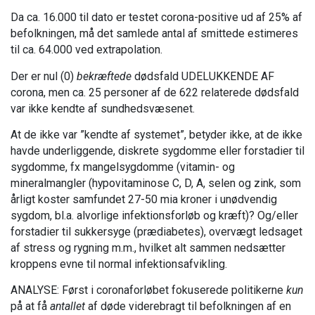
Da ca. 16.000 til dato er testet corona-positive ud af 25% af
befolkningen, må det samlede antal af smittede estimeres
til ca. 64.000 ved extrapolation.
Der er nul (0)
bekræftede
dødsfald UDELUKKENDE AF
corona, men ca. 25 personer af de 622 relaterede dødsfald
var ikke kendte af sundhedsvæsenet.
At de ikke var ”kendte af systemet”, betyder ikke, at de ikke
havde underliggende, diskrete sygdomme eller forstadier til
sygdomme, fx mangelsygdomme (vitamin- og
mineralmangler (hypovitaminose C, D, A, selen og zink, som
årligt koster samfundet 27-50 mia kroner i unødvendig
sygdom, bl.a. alvorlige infektionsforløb og kræft)? Og/eller
forstadier til sukkersyge (prædiabetes), overvægt ledsaget
af stress og rygning m.m., hvilket alt sammen nedsætter
kroppens evne til normal infektionsafvikling.
ANALYSE: Først i coronaforløbet fokuserede politikerne
kun
på at få
antallet
af døde viderebragt til befolkningen af en