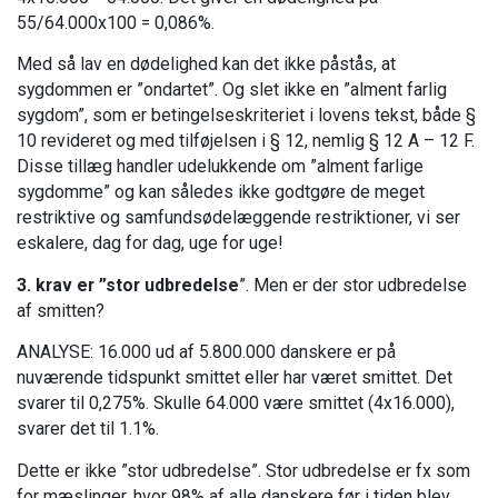
55/64.000x100 = 0,086%.
Med så lav en dødelighed kan det ikke påstås, at
sygdommen er ”ondartet”. Og slet ikke en ”alment farlig
sygdom”, som er betingelseskriteriet i lovens tekst, både §
10 revideret og med tilføjelsen i § 12, nemlig § 12 A – 12 F.
Disse tillæg handler udelukkende om ”alment farlige
sygdomme” og kan således ikke godtgøre de meget
restriktive og samfundsødelæggende restriktioner, vi ser
eskalere, dag for dag, uge for uge!
3.
krav er ”stor udbredelse
”. Men er der stor udbredelse
af smitten?
ANALYSE: 16.000 ud af 5.800.000 danskere er på
nuværende tidspunkt smittet eller har været smittet. Det
svarer til 0,275%. Skulle 64.000 være smittet (4x16.000),
svarer det til 1.1%.
Dette er ikke ”stor udbredelse”. Stor udbredelse er fx som
for mæslinger, hvor 98% af alle danskere før i tiden blev