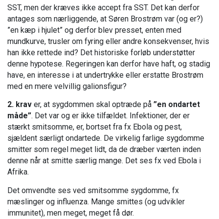
SST, men der kræves ikke accept fra SST. Det kan derfor
antages som nærliggende, at Søren Brostrøm var (og er?)
”en kæp i hjulet” og derfor blev presset, enten med
mundkurve, trusler om fyring eller andre konsekvenser, hvis
han ikke rettede ind? Det historiske forløb understøtter
denne hypotese. Regeringen kan derfor have haft, og stadig
have, en interesse i at undertrykke eller erstatte Brostrøm
med en mere velvillig galionsfigur?
2. krav
er, at sygdommen skal optræde på
”en ondartet
måde”
. Det var og er ikke tilfældet. Infektioner, der er
stærkt smitsomme, er, bortset fra fx Ebola og pest,
sjældent særligt ondartede. De virkelig farlige sygdomme
smitter som regel meget lidt, da de dræber værten inden
denne når at smitte særlig mange. Det ses fx ved Ebola i
Afrika.
Det omvendte ses ved smitsomme sygdomme, fx
mæslinger og influenza. Mange smittes (og udvikler
immunitet), men meget, meget få dør.