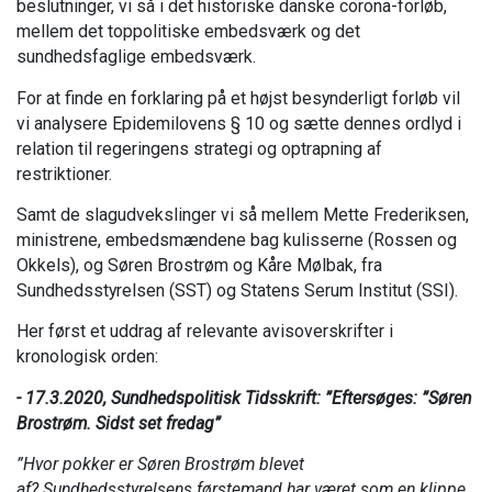
beslutninger, vi så i det historiske danske corona-forløb,
mellem det toppolitiske embedsværk og det
sundhedsfaglige embedsværk.
For at finde en forklaring på et højst besynderligt forløb vil
vi analysere Epidemilovens § 10 og sætte dennes ordlyd i
relation til regeringens strategi og optrapning af
restriktioner.
Samt de slagudvekslinger vi så mellem Mette Frederiksen,
ministrene, embedsmændene bag kulisserne (Rossen og
Okkels), og Søren Brostrøm og Kåre Mølbak, fra
Sundhedsstyrelsen (SST) og Statens Serum Institut (SSI).
Her først et uddrag af relevante avisoverskrifter i
kronologisk orden:
- 17.3.2020, Sundhedspolitisk Tidsskrift: ”Eftersøges: ”Søren
Brostrøm. Sidst set fredag”
”Hvor pokker er Søren Brostrøm blevet
af? Sundhedsstyrelsens førstemand har været som en klippe