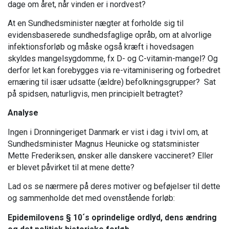
dage om året, når vinden er i nordvest?
At en Sundhedsminister nægter at forholde sig til
evidensbaserede sundhedsfaglige opråb, om at alvorlige
infektionsforløb og måske også kræft i hovedsagen
skyldes mangelsygdomme, fx D- og C-vitamin-mangel? Og
derfor let kan forebygges via re-vitaminisering og forbedret
ernæring til især udsatte (ældre) befolkningsgrupper? Sat
på spidsen, naturligvis, men principielt betragtet?
Analyse
Ingen i Dronningeriget Danmark er vist i dag i tvivl om, at
Sundhedsminister Magnus Heunicke og statsminister
Mette Frederiksen, ønsker alle danskere vaccineret? Eller
er blevet påvirket til at mene dette?
Lad os se nærmere på deres motiver og beføjelser til dette
og sammenholde det med ovenstående forløb:
Epidemilovens § 10´s oprindelige ordlyd, dens ændring