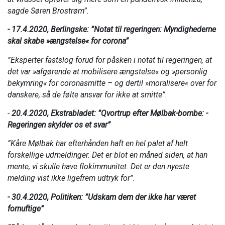
sagde Søren Brostrøm”.
- 17.4.2020, Berlingske:
”Notat til regeringen: Myndighederne
skal skabe »ængstelse« for corona”
”Eksperter fastslog forud for påsken i notat til regeringen, at
det var »afgørende at mobilisere ængstelse« og »personlig
bekymring« for coronasmitte – og dertil »moralisere« over for
danskere, så de følte ansvar for ikke at smitte”.
-
20.4.2020, Ekstrabladet: ”Qvortrup efter Mølbak-bombe: -
Regeringen skylder os et svar”
”Kåre Mølbak har efterhånden haft en hel palet af helt
forskellige udmeldinger. Det er blot en måned siden, at han
mente, vi skulle have flokimmunitet. Det er den nyeste
melding vist ikke ligefrem udtryk for”.
- 30.4.2020, Politiken: ”Udskam dem der ikke har været
fornuftige”