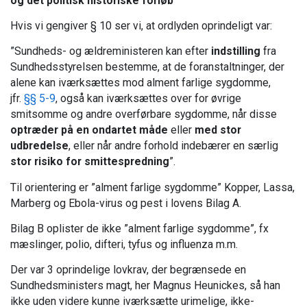
og det politisk historiske forløb
Hvis vi gengiver § 10 ser vi, at ordlyden oprindeligt var:
”Sundheds- og ældreministeren kan efter
indstilling
fra
Sundhedsstyrelsen bestemme, at de foranstaltninger, der
alene kan iværksættes mod alment farlige sygdomme,
jfr.
§§ 5-9
, også kan iværksættes over for øvrige
smitsomme og andre overførbare sygdomme, når disse
optræder på en ondartet måde
eller
med stor
udbredelse
, eller når andre forhold indebærer en særlig
stor risiko for smittespredning
”.
Til orientering er ”alment farlige sygdomme” Kopper, Lassa,
Marberg og Ebola-virus og pest i lovens Bilag A.
Bilag B oplister de ikke ”alment farlige sygdomme”, fx
mæslinger, polio, difteri, tyfus og influenza m.m.
Der var 3 oprindelige lovkrav, der begrænsede en
Sundhedsministers magt, her Magnus Heunickes, så han
ikke uden videre kunne iværksætte urimelige, ikke-