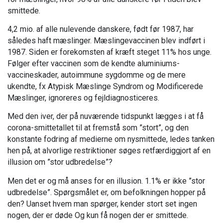
smittede.
4,2 mio. af alle nulevende danskere, født før 1987, har
således haft mæslinger. Mæslingevaccinen blev indført i
1987. Siden er forekomsten af kræft steget 11% hos unge.
Følger efter vaccinen som de kendte aluminiums-
vaccineskader, autoimmune sygdomme og de mere
ukendte, fx Atypisk Mæslinge Syndrom og Modificerede
Mæslinger, ignoreres og fejldiagnosticeres.
Med den iver, der på nuværende tidspunkt lægges i at få
corona-smittetallet til at fremstå som ”stort”, og den
konstante fodring af medierne om nysmittede, ledes tanken
hen på, at alvorlige restriktioner søges retfærdiggjort af en
illusion om ”stor udbredelse”?
Men det er og må anses for en illusion. 1.1% er ikke ”stor
udbredelse”. Spørgsmålet er, om befolkningen hopper på
den? Uanset hvem man spørger, kender stort set ingen
nogen, der er døde Og kun få nogen der er smittede.