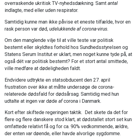
overraskende ukritisk TV-nyhedsdækning. Samt
antal
indlagte, med eller uden respirator.
Samtidig kunne man ikke påvise et eneste tilfælde, hvor en
rask person var død,
udelukkende af corona-virus.
Om den manglende vilje til at ville teste var politisk
bestemt eller skyldtes forhold hos Sundhedsstyrelsen og
Statens Serum Institut er uklart, men noget kunne tyde på, at
også dét var politisk bestemt? For et stort antal smittede,
ville medføre at dødeligheden faldt.
Endvidere udtrykte en statsobducent den 27. april
frustration over ikke at måtte undersøge de corona-
relaterede dødsfald for dødsårsag. Samtidig med hun
udtalte at ingen var døde
af
corona i Danmark.
Kort efter skiftede regeringen taktik. Det skete da det for
flere og flere danskere stod klart, at dødstallet stort set kun
omfattede relativt få og for ca. 90% vedkommende, ældre,
der enten
var
døende, eller havde alvorlige sygdomme.