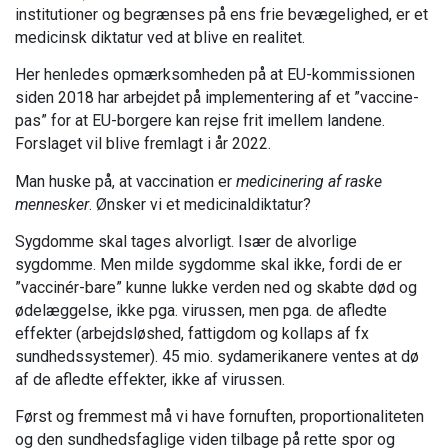
institutioner og begrænses på ens frie bevægelighed, er et
medicinsk diktatur ved at blive en realitet.
Her henledes opmærksomheden på at EU-kommissionen
siden 2018 har arbejdet på implementering af et ”vaccine-
pas” for at EU-borgere kan rejse frit imellem landene.
Forslaget vil blive fremlagt i år 2022.
Man huske på, at vaccination er
medicinering af
raske
mennesker
. Ønsker vi et medicinaldiktatur?
Sygdomme skal tages alvorligt. Især de alvorlige
sygdomme. Men milde sygdomme skal ikke, fordi de er
”vaccinér-bare” kunne lukke verden ned og skabte død og
ødelæggelse, ikke pga. virussen, men pga. de afledte
effekter (arbejdsløshed, fattigdom og kollaps af fx
sundhedssystemer). 45 mio. sydamerikanere ventes at dø
af de afledte effekter, ikke af virussen.
Først og fremmest må vi have fornuften, proportionaliteten
og den sundhedsfaglige viden tilbage på rette spor og