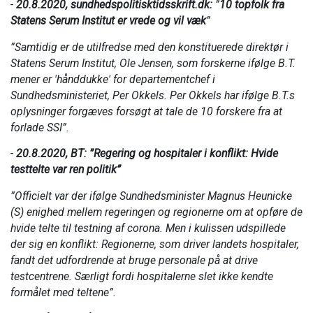
-
20.8.2020, sundhedspolitisktidsskrift.dk:
”
10 topfolk fra
Statens Serum Institut er vrede og vil væk
”
”Samtidig er de utilfredse med den konstituerede direktør i
Statens Serum Institut, Ole Jensen, som forskerne ifølge B.T.
mener er 'hånddukke' for departementchef i
Sundhedsministeriet, Per Okkels. Per Okkels har ifølge B.T.s
oplysninger forgæves forsøgt at tale de 10 forskere fra at
forlade SSI”.
-
20.8.2020, BT: ”Regering og hospitaler i konflikt: Hvide
testtelte var ren politik”
”Officielt var der ifølge Sundhedsminister Magnus Heunicke
(S) enighed mellem regeringen og regionerne om at opføre de
hvide telte til testning af corona. Men i kulissen udspillede
der sig en konflikt: Regionerne, som driver landets hospitaler,
fandt det udfordrende at bruge personale på at drive
testcentrene. Særligt fordi hospitalerne slet ikke kendte
formålet med teltene”.