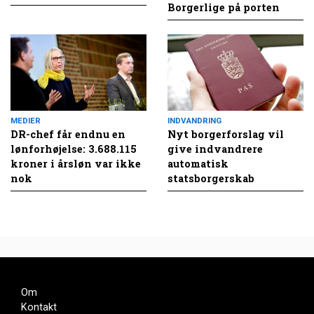
Borgerlige på porten
MEDIER
INDVANDRING
DR-chef får endnu en
Nyt borgerforslag vil
lønforhøjelse: 3.688.115
give indvandrere
kroner i årsløn var ikke
automatisk
nok
statsborgerskab
Om
Kontakt