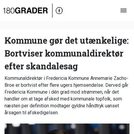
Oversigt
Indland
Udland
Kommune gør det utænkelige:
Debat
Bortviser kommunaldirektør
Video
efter skandalesag
Podcast
Kommunaldirektør i Fredericia Kommune Annemarie Zacho-
Broe er bortvist efter flere ugers hjemsendelse. Derved går
Fredericia Kommune i dén grad mod strømmen, når det
handler om at tage afsked med kommunale topfolk, som
næsten per definition modtager gyldne håndtryk uanset
årsagen til afskedigelsen.