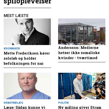
spiloplevelser
MEST LÆSTE
Andersson: Medierne
KRONIKKER
hetzer ikke somaliske
Mette Frederiksen kører
kvinder - tværtimod
sololøb og holder
befolkningen for nar
DEBATINDLÆG
POLITIK
Læge: Sådan kunne vi
Ny måling giver Stram