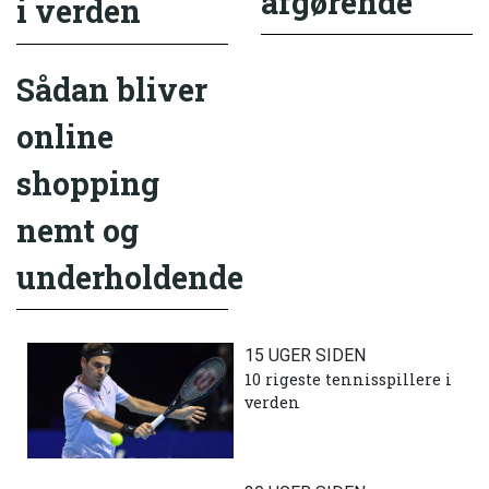
afgørende
i verden
Sådan bliver
online
shopping
nemt og
underholdende
15 UGER SIDEN
10 rigeste tennisspillere i
verden