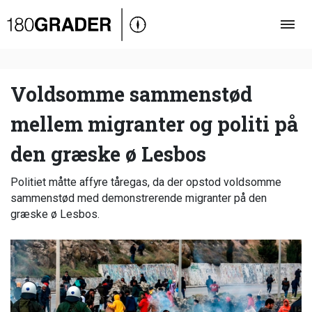
Oversigt
Indland
Udland
Voldsomme sammenstød
Debat
mellem migranter og politi på
Video
den græske ø Lesbos
Podcast
Politiet måtte affyre tåregas, da der opstod voldsomme
sammenstød med demonstrerende migranter på den
græske ø Lesbos.