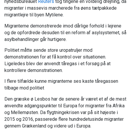
nyhedsbureauet
Reuters
tog tingene en voldelig drejning, da
migranter i massevis marcherede fra øens tætpakkede
migrantlejre til byen Mytilene.
Migranterne demonstrerede imod dårlige forhold i lejrene
og de opfordrede desuden til en reform af asylsystemet, så
asylbehandlinger går hurtigere.
Politiet måtte sende store uropatruljer mod
demonstrationen for at få kontrol over situationen.
Ligeledes blev der anvendt tåregas i et forsøg på at
kontrollere demonstrationen.
I flere tilfælde kunne migranterne ses kaste tåregassen
tilbage mod politiet
Den græske ø Lesbos har de senere år været et af de mest
anvendte adgangspunkter til Europa for migranter fra Afrika
og Mellemøsten. Da flygtningekrisen var på sit højeste i
2015 og 2016, passerede flere hundredetusinde migranter
gennem Grækenland og videre ud i Europa.