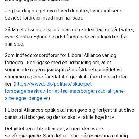
Jeg har dog meget svært ved debatter, hvor politikere
bevidst fordrejer, hvad man har sagt.
Sådan et eksempel kunne man den anden dag se på Twitter,
hvor Karsten Hønge bevidst fordrejede en udmelding fra
min side.
Som indfødsretsordfører for Liberal Alliance var jeg
forleden i Berlingske med en udmelding om, at et
kommende regeringsudspil på indfødsretsområdet vil
stramme reglerne for statsborgerskab. (læs hele artiklen
her: (
https://www.b.dk/politiko/skaerpet-
forsoergelseskrav-for-at-faa-statsborgerskab-at-tjene-
sine-egne-penge-er
)
I Liberal Alliances optik skal man gøre sig fortjent til at blive
dansk statsborger, og derfor skal vi stille høje krav.
Det indebærer blandt andet, at man skal være
selvforsørgende. Som det er i dag, så regnes man stadig