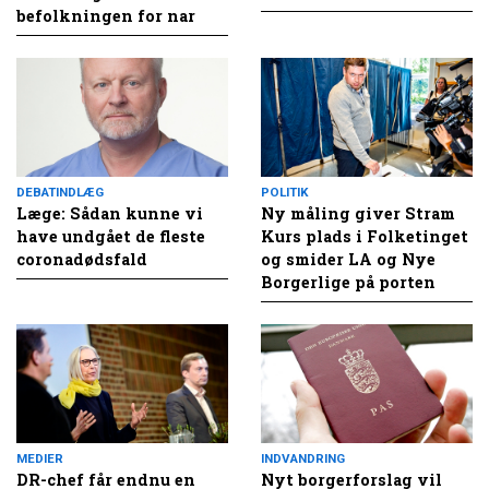
befolkningen for nar
DEBATINDLÆG
POLITIK
Læge: Sådan kunne vi
Ny måling giver Stram
have undgået de fleste
Kurs plads i Folketinget
coronadødsfald
og smider LA og Nye
Borgerlige på porten
MEDIER
INDVANDRING
DR-chef får endnu en
Nyt borgerforslag vil