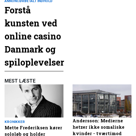
ANNONCØRBETALT INDHOLD
Forstå
kunsten ved
online casino
Danmark og
spiloplevelser
MEST LÆSTE
Andersson: Medierne
KRONIKKER
hetzer ikke somaliske
Mette Frederiksen kører
kvinder - tværtimod
sololøb og holder