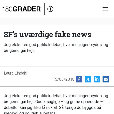
Oversigt
Indland
Udland
SF’s uværdige fake news
Debat
Jeg elsker en god politisk debat, hvor meninger brydes, og
Video
bølgerne går højt
Podcast
Laura Lindahl
15/05/2018
Jeg elsker en god politisk debat, hvor meninger brydes, og
bølgerne går højt. Gode, saglige – og gerne ophedede –
debatter kan jeg ikke få nok af. Så længe de bygges på
ideologi og politisk substans.