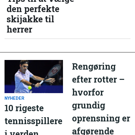
den perfekte
skijakke til
herrer
Rengøring
efter rotter –
hvorfor
NYHEDER
grundig
10 rigeste
oprensning er
tennisspillere
afgørende
i verden