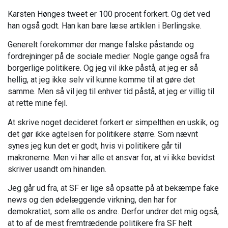
Karsten Hønges tweet er 100 procent forkert. Og det ved
han også godt. Han kan bare læse artiklen i Berlingske.
Generelt forekommer der mange falske påstande og
fordrejninger på de sociale medier. Nogle gange også fra
borgerlige politikere. Og jeg vil ikke påstå, at jeg er så
hellig, at jeg ikke selv vil kunne komme til at gøre det
samme. Men så vil jeg til enhver tid påstå, at jeg er villig til
at rette mine fejl.
At skrive noget decideret forkert er simpelthen en uskik, og
det gør ikke agtelsen for politikere større. Som nævnt
synes jeg kun det er godt, hvis vi politikere går til
makronerne. Men vi har alle et ansvar for, at vi ikke bevidst
skriver usandt om hinanden.
Jeg går ud fra, at SF er lige så opsatte på at bekæmpe fake
news og den ødelæggende virkning, den har for
demokratiet, som alle os andre. Derfor undrer det mig også,
at to af de mest fremtrædende politikere fra SF helt