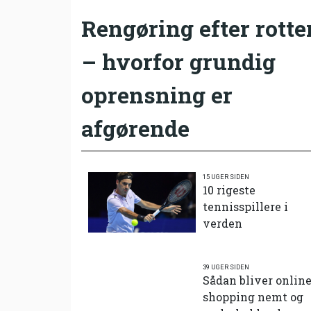
Rengøring efter rotte
– hvorfor grundig
oprensning er
afgørende
15 UGER SIDEN
10 rigeste
tennisspillere i
verden
39 UGER SIDEN
Sådan bliver onlin
shopping nemt og