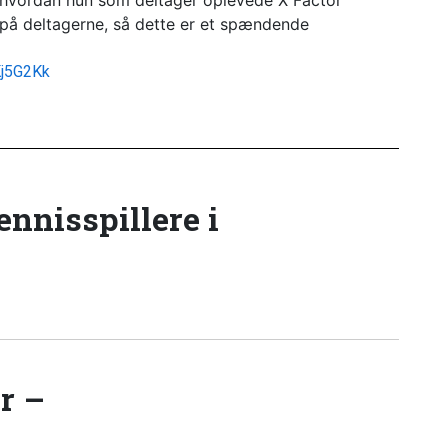
, hvordan hun som deltager oplevede X Factor
l på deltagerne, så dette er et spændende
Kj5G2Kk
tennisspillere i
r –