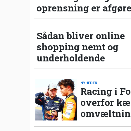
oprensning er afgør
Sådan bliver online
shopping nemt og
underholdende
NYHEDER
Racing i Fo
overfor k
omvæltning