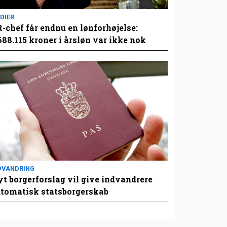
DIER
-chef får endnu en lønforhøjelse:
688.115 kroner i årsløn var ikke nok
DVANDRING
t borgerforslag vil give indvandrere
tomatisk statsborgerskab