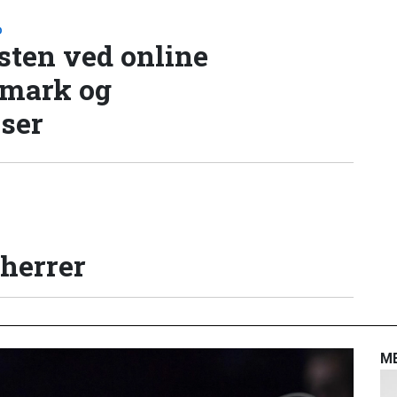
D
sten ved online
nmark og
lser
 herrer
M