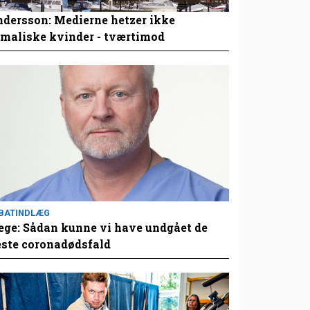
dersson: Medierne hetzer ikke
maliske kvinder - tværtimod
BATINDLÆG
ge: Sådan kunne vi have undgået de
este coronadødsfald