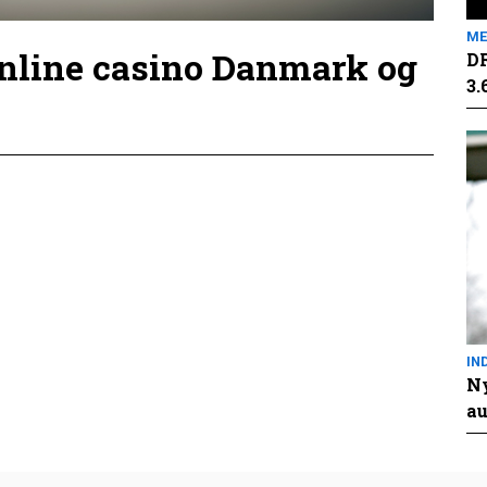
ME
online casino Danmark og
DR
3.
IN
Ny
au