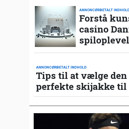
ANNONCØRBETALT INDHOL
Forstå kun
casino Da
spilopleve
ANNONCØRBETALT INDHOLD
Tips til at vælge den
perfekte skijakke til