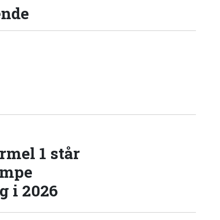
ende
rmel 1 står
æmpe
 i 2026