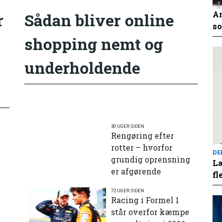
An
r
Sådan bliver online
so
shopping nemt og
underholdende
30 UGER SIDEN
Rengøring efter
rotter – hvorfor
DE
grundig oprensning
Læ
er afgørende
fl
72 UGER SIDEN
e
Racing i Formel 1
står overfor kæmpe