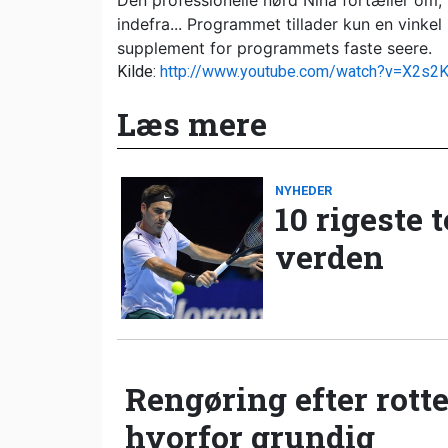
Den professionelle nørd Nina fortæller om
indefra... Programmet tillader kun en vinke
supplement for programmets faste seere.
Kilde:
http://www.youtube.com/watch?v=X2s2
Læs mere
NYHEDER
10 rigeste 
verden
Rengøring efter rotte
hvorfor grundig