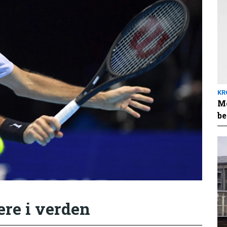
KR
Me
be
ere i verden