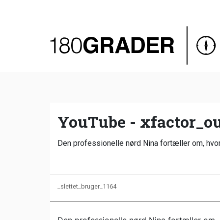
Oversigt
Indland
Udland
Debat
Video
YouTube - xfactor_ou
Podcast
Den professionelle nørd Nina fortæller om, hvo
_slettet_bruger_1164