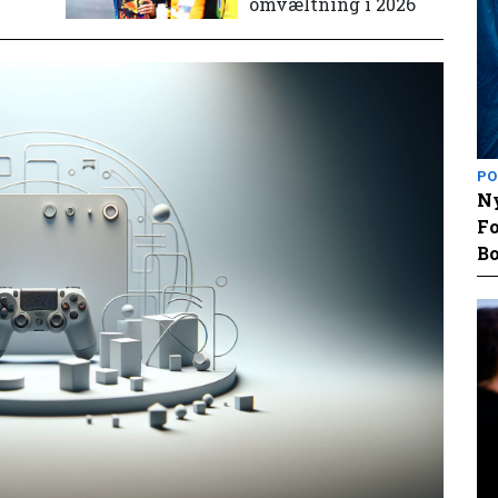
omvæltning i 2026
PO
Ny
Fo
Bo