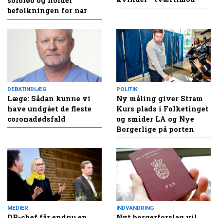
sololøb og holder
befolkningen for nar
DEBATINDLÆG
POLITIK
Læge: Sådan kunne vi
Ny måling giver Stram
have undgået de fleste
Kurs plads i Folketinget
coronadødsfald
og smider LA og Nye
Borgerlige på porten
MEDIER
INDVANDRING
DR-chef får endnu en
Nyt borgerforslag vil