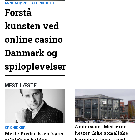
ANNONCØRBETALT INDHOLD
Forstå
kunsten ved
online casino
Danmark og
spiloplevelser
MEST LÆSTE
Andersson: Medierne
KRONIKKER
hetzer ikke somaliske
Mette Frederiksen kører
kvinder - tværtimod