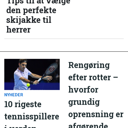
Tips til at vælge
den perfekte
skijakke til
herrer
Rengøring
efter rotter –
hvorfor
NYHEDER
grundig
10 rigeste
oprensning er
tennisspillere
afgørende