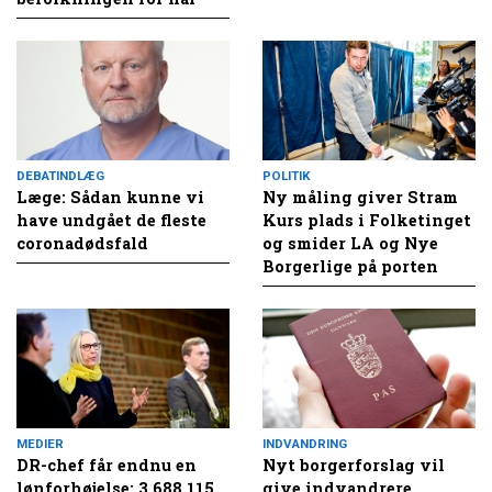
DEBATINDLÆG
POLITIK
Læge: Sådan kunne vi
Ny måling giver Stram
have undgået de fleste
Kurs plads i Folketinget
coronadødsfald
og smider LA og Nye
Borgerlige på porten
MEDIER
INDVANDRING
DR-chef får endnu en
Nyt borgerforslag vil
lønforhøjelse: 3.688.115
give indvandrere