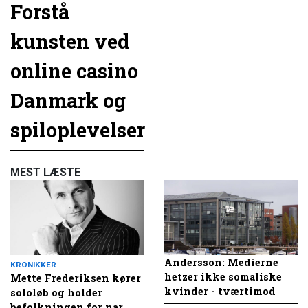
Forstå
kunsten ved
online casino
Danmark og
spiloplevelser
MEST LÆSTE
Andersson: Medierne
KRONIKKER
hetzer ikke somaliske
Mette Frederiksen kører
kvinder - tværtimod
sololøb og holder
befolkningen for nar