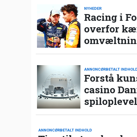
NYHEDER
Racing i Fo
overfor k
omvæltning
ANNONCØRBETALT INDHOL
Forstå kun
casino Da
spilopleve
ANNONCØRBETALT INDHOLD