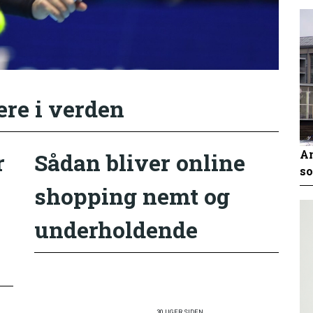
ere i verden
An
r
Sådan bliver online
so
shopping nemt og
underholdende
30 UGER SIDEN