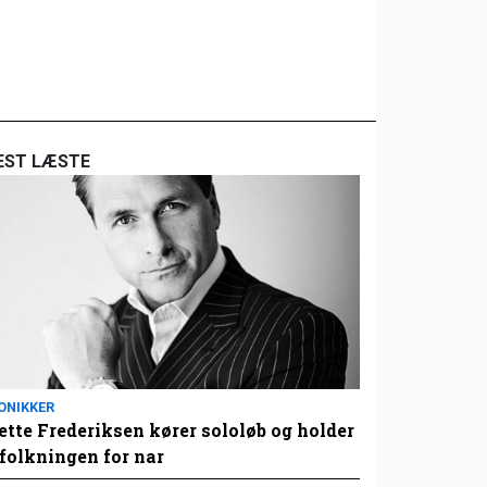
EST LÆSTE
ONIKKER
tte Frederiksen kører sololøb og holder
folkningen for nar