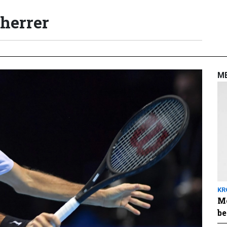
 herrer
M
KR
Me
be