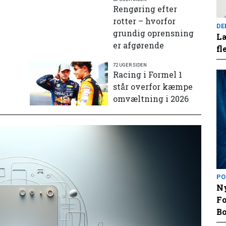
Rengøring efter
rotter – hvorfor
DE
grundig oprensning
Læ
er afgørende
fl
72 UGER SIDEN
e
Racing i Formel 1
står overfor kæmpe
omvæltning i 2026
PO
Ny
Fo
Bo