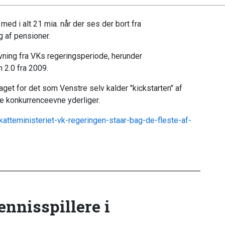
med i alt 21 mia. når der ses der bort fra
 af pensioner.
ivning fra VKs regeringsperiode, herunder
 2.0 fra 2009.
aget for det som Venstre selv kalder "kickstarten" af
e konkurrenceevne yderliger.
katteministeriet-vk-regeringen-staar-bag-de-fleste-af-
tennisspillere i