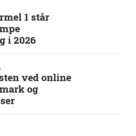
rmel 1 står
æmpe
 i 2026
D
sten ved online
nmark og
lser