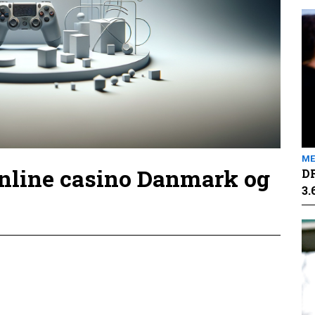
ME
online casino Danmark og
DR
3.