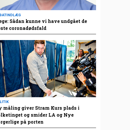
BATINDLÆG
ge: Sådan kunne vi have undgået de
este coronadødsfald
LITIK
 måling giver Stram Kurs plads i
lketinget og smider LA og Nye
rgerlige på porten