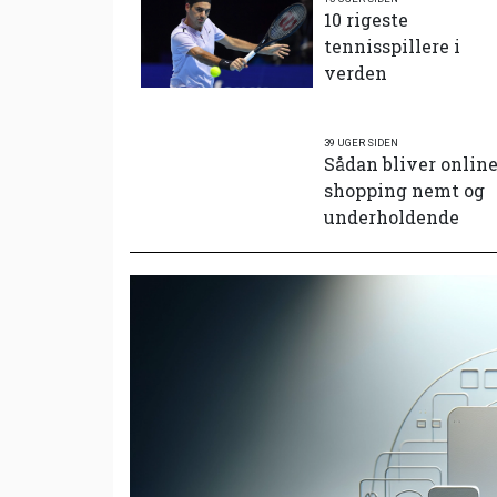
10 rigeste
tennisspillere i
verden
39 UGER SIDEN
Sådan bliver onlin
shopping nemt og
underholdende