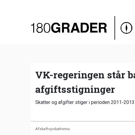
Oversigt
Indland
Udland
Debat
Video
VK-regeringen står ba
Podcast
afgiftsstigninger
Skatter og afgifter stiger i perioden 2011-2013
Afskaftopskattennu