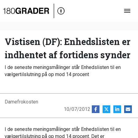
Oversigt
Indland
Udland
Vistisen (DF): Enhedslisten er
Debat
indhentet af fortidens synder
Video
I de seneste meningsmålinger står Enhedslisten til en
Podcast
vælgertilslutning på op mod 14 procent
Damefrokosten
10/07/2012
I de seneste meningsmålinger står Enhedslisten til en
vælgertilslutning på op mod 14 procent. Det er