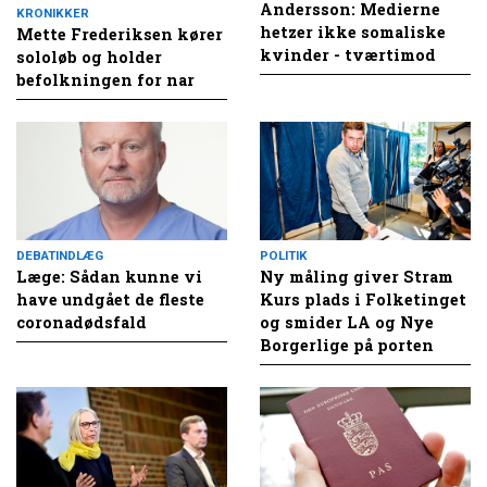
Andersson: Medierne
KRONIKKER
hetzer ikke somaliske
Mette Frederiksen kører
kvinder - tværtimod
sololøb og holder
befolkningen for nar
DEBATINDLÆG
POLITIK
Læge: Sådan kunne vi
Ny måling giver Stram
have undgået de fleste
Kurs plads i Folketinget
coronadødsfald
og smider LA og Nye
Borgerlige på porten