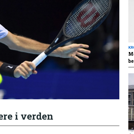
KR
Me
be
ere i verden