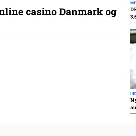
ME
online casino Danmark og
DR
3.
IN
Ny
au