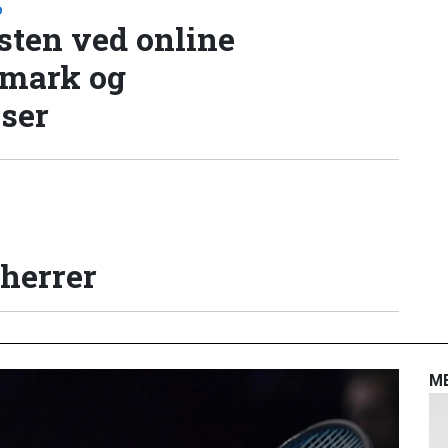
D
sten ved online
nmark og
lser
 herrer
M