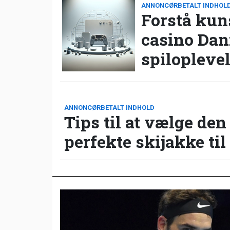
ANNONCØRBETALT INDHOL
Forstå kun
casino Da
spilopleve
ANNONCØRBETALT INDHOLD
Tips til at vælge den
perfekte skijakke til