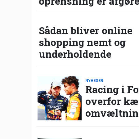
oprensning er afgør
Sådan bliver online
shopping nemt og
underholdende
NYHEDER
Racing i Fo
overfor k
omvæltning