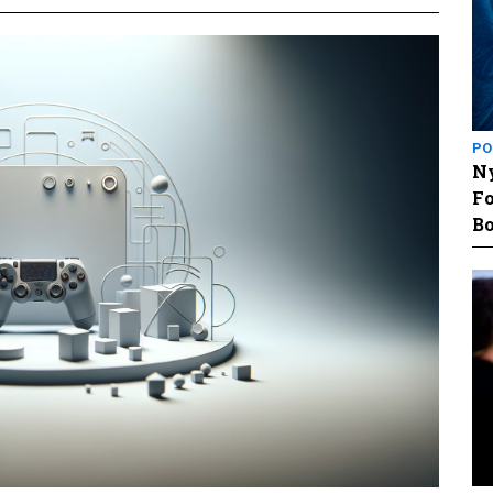
PO
Ny
Fo
Bo