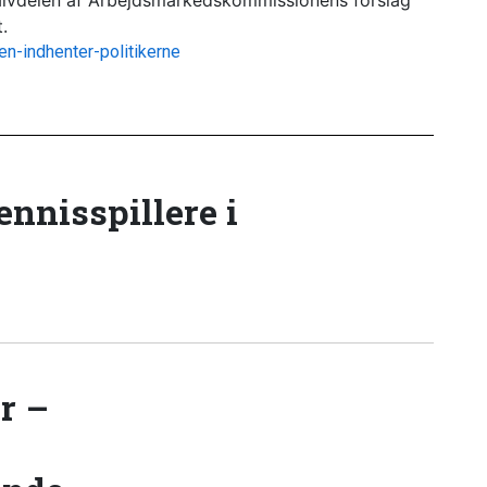
halvdelen af Arbejdsmarkedskommissionens forslag
.
den-indhenter-politikerne
tennisspillere i
r –