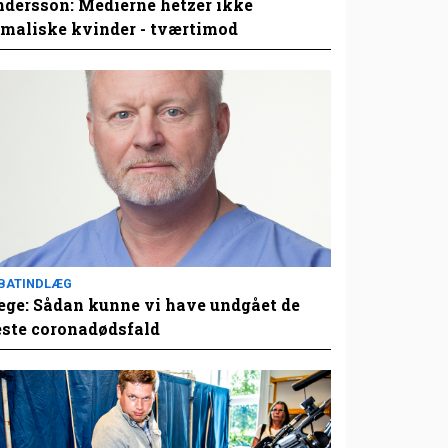
dersson: Medierne hetzer ikke
maliske kvinder - tværtimod
BATINDLÆG
ge: Sådan kunne vi have undgået de
este coronadødsfald