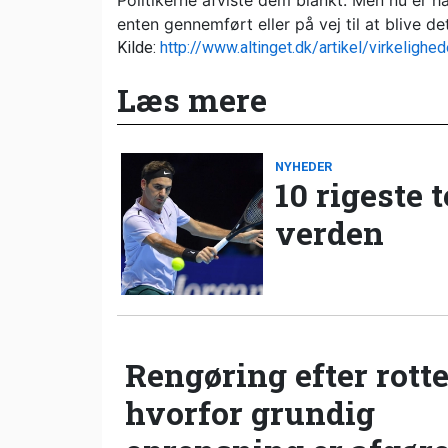
Politikerne afviste dem blankt. Men nu er 
enten gennemført eller på vej til at blive det
Kilde:
http://www.altinget.dk/artikel/virkelighe
Læs mere
NYHEDER
10 rigeste 
verden
Rengøring efter rotte
hvorfor grundig