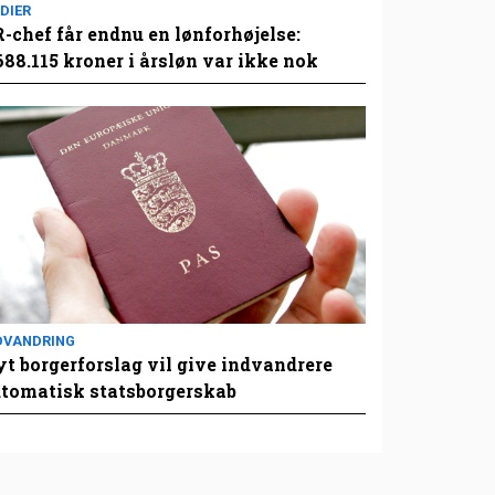
DIER
-chef får endnu en lønforhøjelse:
688.115 kroner i årsløn var ikke nok
DVANDRING
t borgerforslag vil give indvandrere
tomatisk statsborgerskab