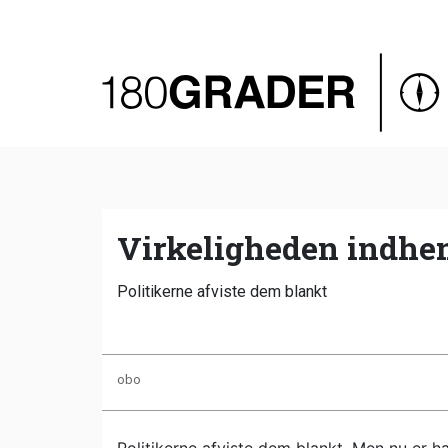
Oversigt
Indland
Udland
Debat
Video
Virkeligheden indhen
Podcast
Politikerne afviste dem blankt
obo