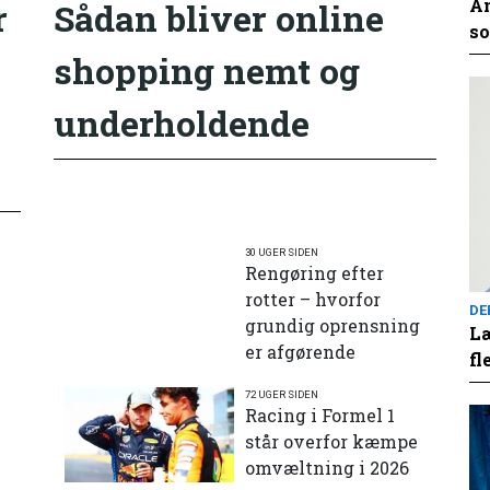
An
r
Sådan bliver online
so
shopping nemt og
underholdende
30 UGER SIDEN
Rengøring efter
rotter – hvorfor
DE
grundig oprensning
Læ
er afgørende
fl
72 UGER SIDEN
e
Racing i Formel 1
står overfor kæmpe
omvæltning i 2026