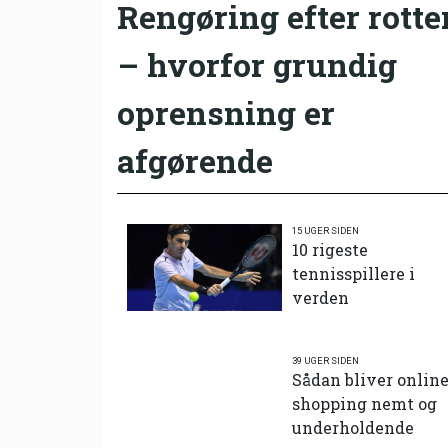
Rengøring efter rotte
– hvorfor grundig
oprensning er
afgørende
15 UGER SIDEN
10 rigeste
tennisspillere i
verden
39 UGER SIDEN
Sådan bliver onlin
shopping nemt og
underholdende