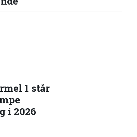
ende
rmel 1 står
æmpe
 i 2026