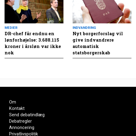
MEDIER
INDVANDRING
DR-chef får endnu en
Nyt borgerforslag vil
lønforhøjelse: 3.688.115
give indvandrere
kroner i årsløn var ikke
automatisk
nok
statsborgerskab
Om
Kontakt
Send debatindlæg
Debatregler
Annoncering
Privatlivspolitik