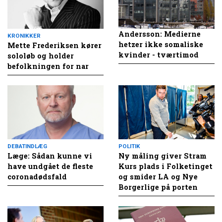
Andersson: Medierne
KRONIKKER
hetzer ikke somaliske
Mette Frederiksen kører
kvinder - tværtimod
sololøb og holder
befolkningen for nar
DEBATINDLÆG
POLITIK
Læge: Sådan kunne vi
Ny måling giver Stram
have undgået de fleste
Kurs plads i Folketinget
coronadødsfald
og smider LA og Nye
Borgerlige på porten