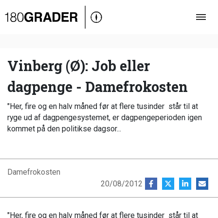
Oversigt
Indland
Udland
Vinberg (Ø): Job eller
Debat
dagpenge - Damefrokosten
Video
"Her, fire og en halv måned før at flere tusinder står til at
Podcast
ryge ud af dagpengesystemet, er dagpengeperioden igen
kommet på den politikse dagsor...
Damefrokosten
20/08/2012
"Her, fire og en halv måned før at flere tusinder står til at