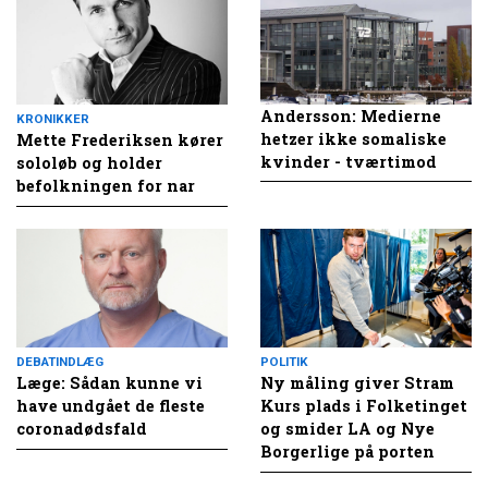
Andersson: Medierne
KRONIKKER
hetzer ikke somaliske
Mette Frederiksen kører
kvinder - tværtimod
sololøb og holder
befolkningen for nar
DEBATINDLÆG
POLITIK
Læge: Sådan kunne vi
Ny måling giver Stram
have undgået de fleste
Kurs plads i Folketinget
coronadødsfald
og smider LA og Nye
Borgerlige på porten