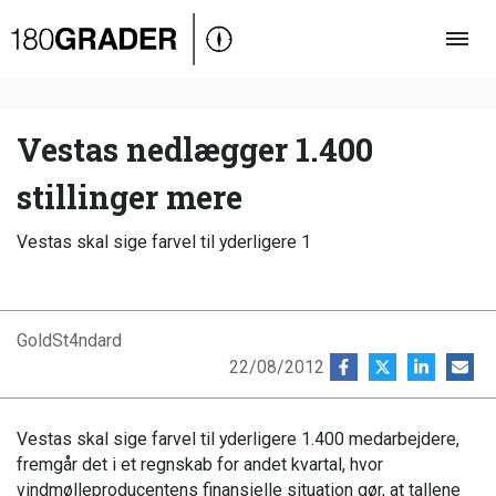
Oversigt
Indland
Udland
Vestas nedlægger 1.400
Debat
stillinger mere
Video
Vestas skal sige farvel til yderligere 1
Podcast
GoldSt4ndard
22/08/2012
Vestas skal sige farvel til yderligere 1.400 medarbejdere,
fremgår det i et regnskab for andet kvartal, hvor
vindmølleproducentens finansielle situation gør, at tallene