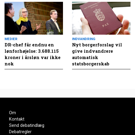
MEDIER
INDVANDRING
DR-chef får endnu en
Nyt borgerforslag vil
lønforhøjelse: 3.688.115
give indvandrere
kroner i årsløn var ikke
automatisk
nok
statsborgerskab
Om
Kontakt
Send debatindlæg
Debatregler