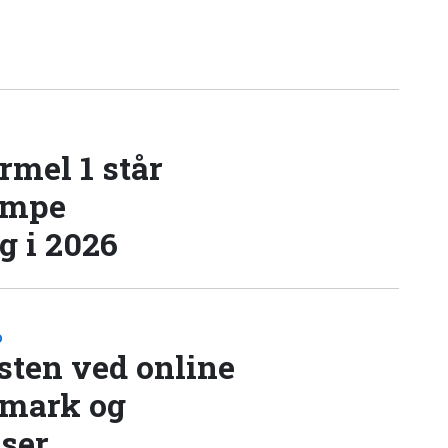
rmel 1 står
æmpe
 i 2026
D
sten ved online
nmark og
lser