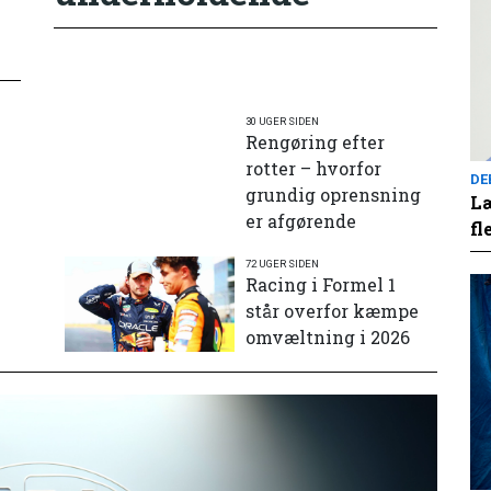
30 UGER SIDEN
Rengøring efter
rotter – hvorfor
DE
grundig oprensning
Læ
er afgørende
fl
72 UGER SIDEN
e
Racing i Formel 1
står overfor kæmpe
omvæltning i 2026