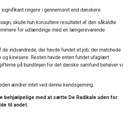
ignifikant ringere i gennemsnit end danskere.
sagn, skulle hun konsultere resultatet af den såkaldte
 nemmere for udlændinge med en længerevarende
f de indvandrede, der havde fundet et job, der matchede
ge og kinesere. Resten havde enten fundet ufaglært
dgifterne på bundlinjen for det danske samfund behøver vi
heden ændrer intet ved denne kendsgerning.
ære behjælpelige med at sætte De Radikale uden for
de til andet.