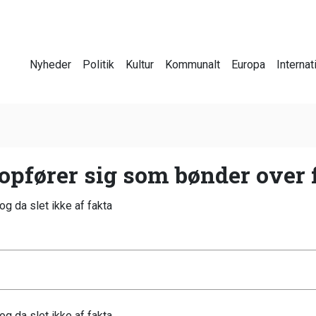
Nyheder
Politik
Kultur
Kommunalt
Europa
Internat
opfører sig som bønder over 
g da slet ikke af fakta
g da slet ikke af fakta.