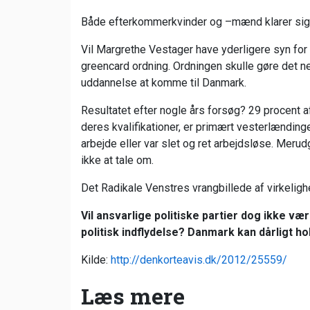
Både efterkommerkvinder og –mænd klarer sig s
Vil Margrethe Vestager have yderligere syn for 
greencard ordning. Ordningen skulle gøre det
uddannelse at komme til Danmark.
Resultatet efter nogle års forsøg? 29 procent a
deres kvalifikationer, er primært vesterlændin
arbejde eller var slet og ret arbejdsløse. Meru
ikke at tale om.
Det Radikale Venstres vrangbillede af virkelig
Vil ansvarlige politiske partier dog ikke v
politisk indflydelse? Danmark kan dårligt hol
Kilde:
http://denkorteavis.dk/2012/25559/
Læs mere