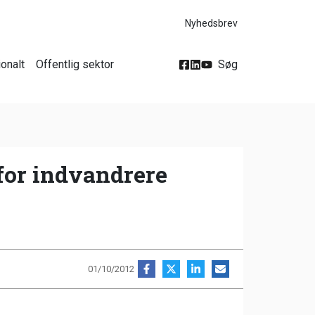
Nyhedsbrev
ionalt
Offentlig sektor
Søg
for indvandrere
01/10/2012