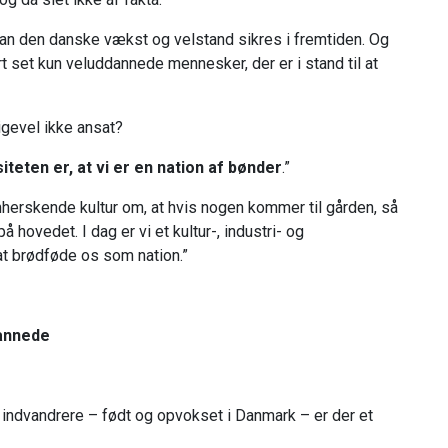
 kan den danske vækst og velstand sikres i fremtiden. Og
t set kun veluddannede mennesker, der er i stand til at
igevel ikke ansat?
iteten er, at vi er en nation af bønder
.”
mherskende kultur om, at hvis nogen kommer til gården, så
 hovedet. I dag er vi et kultur-, industri- og
at brødføde os som nation.”
dannede
 indvandrere – født og opvokset i Danmark – er der et