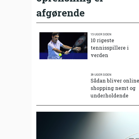
afgørende
15 UGER SIDEN
10 rigeste
tennisspillere i
verden
39 UGER SIDEN
Sådan bliver onlin
shopping nemt og
underholdende