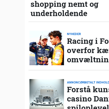
shopping nemt og
underholdende
NYHEDER
Racing i Fo
overfor k
omvæltning
ANNONCØRBETALT INDHOL
Forstå kun
casino Da
spilopleve