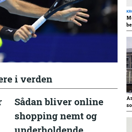
KR
Me
be
ere i verden
An
r
Sådan bliver online
so
shopping nemt og
underholdende