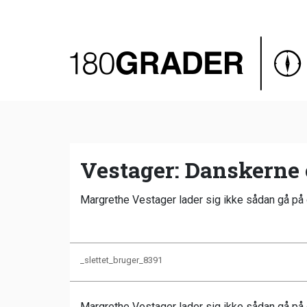
Oversigt
Indland
Udland
Debat
Video
Vestager: Danskerne 
Podcast
Margrethe Vestager lader sig ikke sådan gå på o
_slettet_bruger_8391
Margrethe Vestager lader sig ikke sådan gå på o