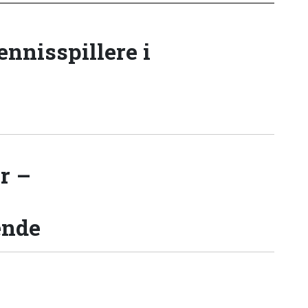
tennisspillere i
r –
ende