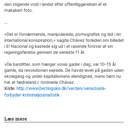
den stigende vold i landet efter offentliggørelsen af et
makabert foto.
...
»Det er fornærmende, manipulerede, pornografisk og led i en
international konspiration,« sagde Chávez forleden om billedet
i El Nacional og kastede sig ud i et rasende forsvar af sin
regeringsførelse gennem de seneste 11 år.
»De banditter, som hærger vores gader i dag, var 10-15 år
gamle, da revolutionen sejrede. De havde levet på gaden uden
skolegang og under kapitalismens elendighed, mens børn nu
har et fædreland,« tordnede Chávez.
Kilde:
http://www.berlingske.dk/verden/venezuela-
forbyder-kriminaljournalistik
Læs mere