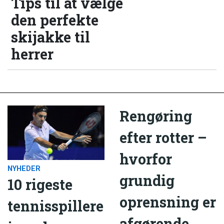
Tips til at vælge
den perfekte
skijakke til
herrer
Rengøring
efter rotter –
hvorfor
NYHEDER
grundig
10 rigeste
oprensning er
tennisspillere
afgørende