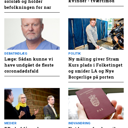
kvinder - tværtimod
sololøb og holder
befolkningen for nar
DEBATINDLÆG
POLITIK
Læge: Sådan kunne vi
Ny måling giver Stram
have undgået de fleste
Kurs plads i Folketinget
coronadødsfald
og smider LA og Nye
Borgerlige på porten
MEDIER
INDVANDRING