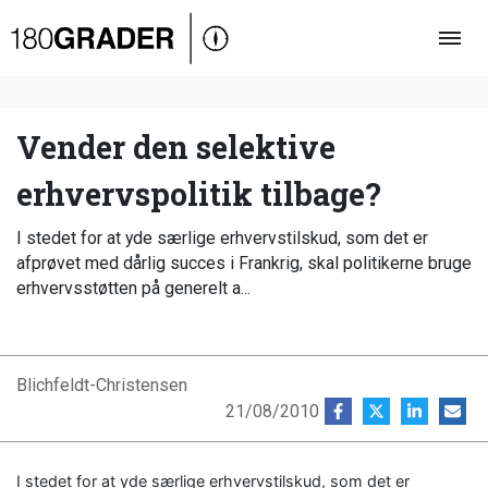
Oversigt
Indland
Udland
Vender den selektive
Debat
erhvervspolitik tilbage?
Video
I stedet for at yde særlige erhvervstilskud, som det er
Podcast
afprøvet med dårlig succes i Frankrig, skal politikerne bruge
erhvervsstøtten på generelt a...
Blichfeldt-Christensen
21/08/2010
I stedet for at yde særlige erhvervstilskud, som det er