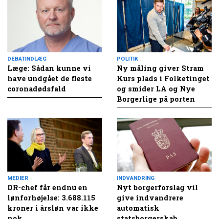
DEBATINDLÆG
POLITIK
Læge: Sådan kunne vi
Ny måling giver Stram
have undgået de fleste
Kurs plads i Folketinget
coronadødsfald
og smider LA og Nye
Borgerlige på porten
MEDIER
INDVANDRING
DR-chef får endnu en
Nyt borgerforslag vil
lønforhøjelse: 3.688.115
give indvandrere
kroner i årsløn var ikke
automatisk
nok
statsborgerskab