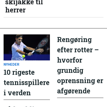
skijakke til
herrer
Rengøring
efter rotter –
hvorfor
NYHEDER
grundig
10 rigeste
oprensning er
tennisspillere
afgørende
i verden