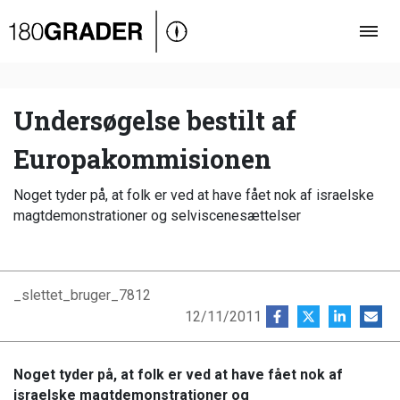
Oversigt
Indland
Udland
Undersøgelse bestilt af
Debat
Europakommisionen
Video
Noget tyder på, at folk er ved at have fået nok af israelske
Podcast
magtdemonstrationer og selviscenesættelser
_slettet_bruger_7812
12/11/2011
Noget tyder på, at folk er ved at have fået nok af
israelske magtdemonstrationer og