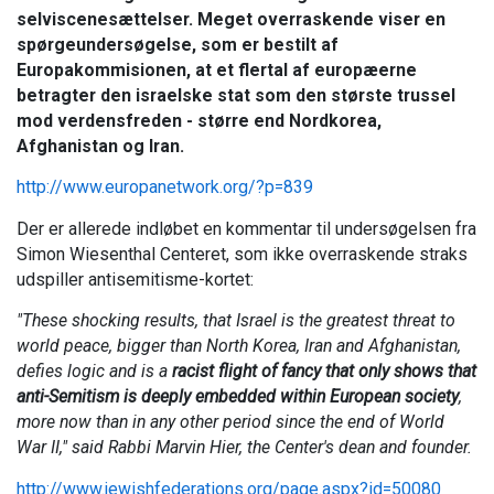
selviscenesættelser. Meget overraskende viser en
spørgeundersøgelse, som er bestilt af
Europakommisionen, at et flertal af europæerne
betragter den israelske stat som den største trussel
mod verdensfreden - større end Nordkorea,
Afghanistan og Iran.
http://www.europanetwork.org/?p=839
Der er allerede indløbet en kommentar til undersøgelsen fra
Simon Wiesenthal Centeret, som ikke overraskende straks
udspiller antisemitisme-kortet:
"These shocking results, that Israel is the greatest threat to
world peace, bigger than North Korea, Iran and Afghanistan,
defies logic and is a
racist flight of fancy that only shows that
anti-Semitism is deeply embedded within European society
,
more now than in any other period since the end of World
War II," said Rabbi Marvin Hier, the Center's dean and founder.
http://www.jewishfederations.org/page.aspx?id=50080