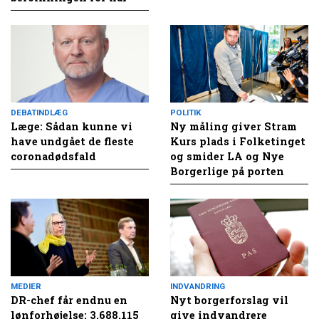
DEBATINDLÆG
POLITIK
Læge: Sådan kunne vi
Ny måling giver Stram
have undgået de fleste
Kurs plads i Folketinget
coronadødsfald
og smider LA og Nye
Borgerlige på porten
MEDIER
INDVANDRING
DR-chef får endnu en
Nyt borgerforslag vil
lønforhøjelse: 3.688.115
give indvandrere