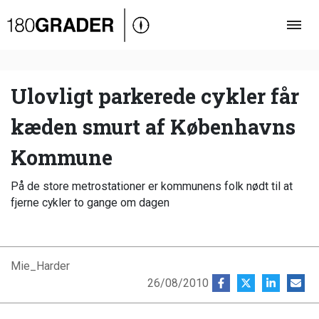
Oversigt
Indland
Udland
Ulovligt parkerede cykler får
Debat
kæden smurt af Københavns
Video
Kommune
Podcast
På de store metrostationer er kommunens folk nødt til at
fjerne cykler to gange om dagen
Mie_Harder
26/08/2010