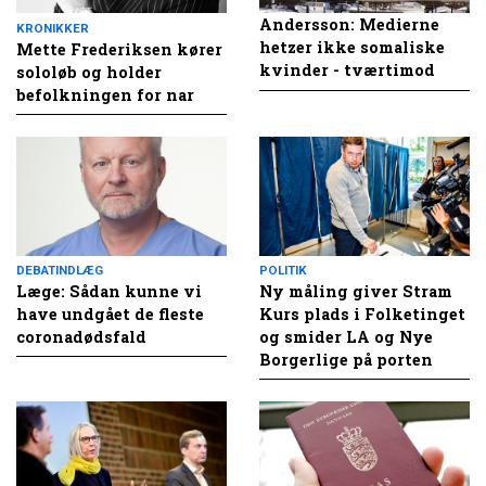
Andersson: Medierne
KRONIKKER
hetzer ikke somaliske
Mette Frederiksen kører
kvinder - tværtimod
sololøb og holder
befolkningen for nar
DEBATINDLÆG
POLITIK
Læge: Sådan kunne vi
Ny måling giver Stram
have undgået de fleste
Kurs plads i Folketinget
coronadødsfald
og smider LA og Nye
Borgerlige på porten