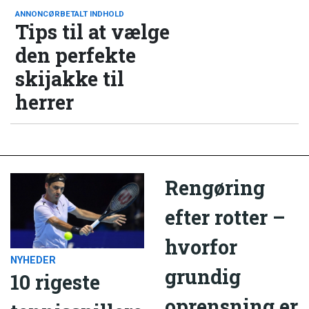
ANNONCØRBETALT INDHOLD
Tips til at vælge
den perfekte
skijakke til
herrer
Rengøring
efter rotter –
hvorfor
NYHEDER
grundig
10 rigeste
oprensning er