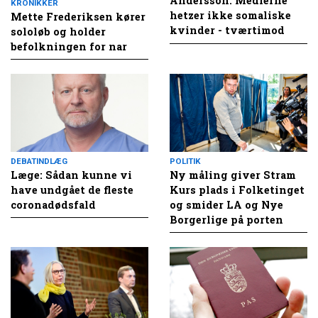
Andersson: Medierne
KRONIKKER
hetzer ikke somaliske
Mette Frederiksen kører
kvinder - tværtimod
sololøb og holder
befolkningen for nar
DEBATINDLÆG
POLITIK
Læge: Sådan kunne vi
Ny måling giver Stram
have undgået de fleste
Kurs plads i Folketinget
coronadødsfald
og smider LA og Nye
Borgerlige på porten